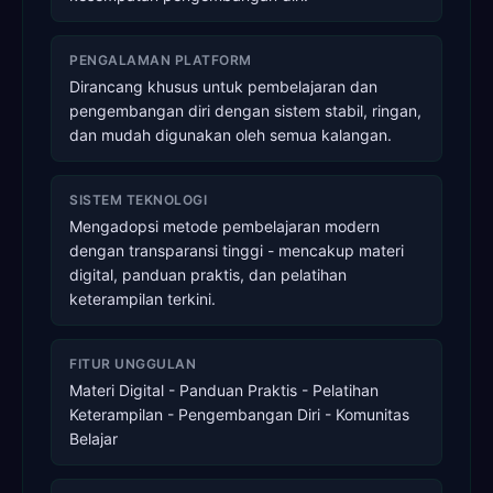
PENGALAMAN PLATFORM
Dirancang khusus untuk pembelajaran dan
pengembangan diri dengan sistem stabil, ringan,
dan mudah digunakan oleh semua kalangan.
SISTEM TEKNOLOGI
Mengadopsi metode pembelajaran modern
dengan transparansi tinggi - mencakup materi
digital, panduan praktis, dan pelatihan
keterampilan terkini.
FITUR UNGGULAN
Materi Digital - Panduan Praktis - Pelatihan
Keterampilan - Pengembangan Diri - Komunitas
Belajar