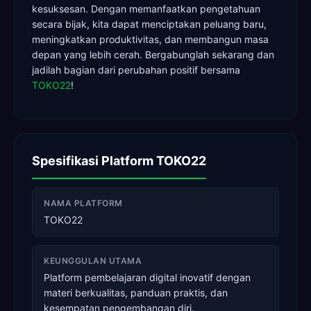
kesuksesan. Dengan memanfaatkan pengetahuan
secara bijak, kita dapat menciptakan peluang baru,
meningkatkan produktivitas, dan membangun masa
depan yang lebih cerah. Bergabunglah sekarang dan
jadilah bagian dari perubahan positif bersama
TOKO22
!
Spesifikasi Platform TOKO22
NAMA PLATFORM
TOKO22
KEUNGGULAN UTAMA
Platform pembelajaran digital inovatif dengan
materi berkualitas, panduan praktis, dan
kesempatan pengembangan diri.