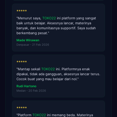
*****
"Menurut saya,
TOKO22
ini platform yang sangat
baik untuk belajar. Aksesnya lancar, materinya
banyak, dan komunitasnya supportif. Saya sudah
berkembang pesat."
Made Wirawan
Denpasar - 21 Feb 2026
*****
"Mantap sekali
TOKO22
ini. Platformnya enak
dipakai, tidak ada gangguan, aksesnya lancar terus.
Cocok buat yang mau belajar dari nol."
Rudi Hartono
Medan - 20 Feb 2026
*****
"Platform
TOKO22
ini memang beda. Materinya