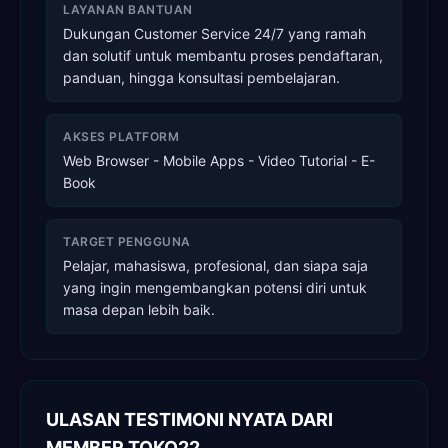
LAYANAN BANTUAN
Dukungan Customer Service 24/7 yang ramah
dan solutif untuk membantu proses pendaftaran,
panduan, hingga konsultasi pembelajaran.
AKSES PLATFORM
Web Browser - Mobile Apps - Video Tutorial - E-
Book
TARGET PENGGUNA
Pelajar, mahasiswa, profesional, dan siapa saja
yang ingin mengembangkan potensi diri untuk
masa depan lebih baik.
ULASAN TESTIMONI NYATA DARI
MEMBER TOKO22