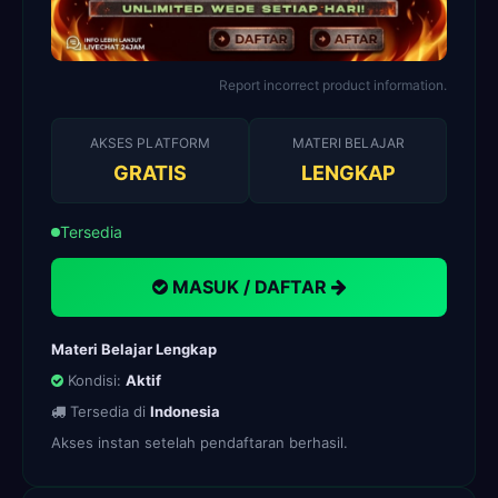
Report incorrect product information.
AKSES PLATFORM
MATERI BELAJAR
GRATIS
LENGKAP
Tersedia
MASUK / DAFTAR
Materi Belajar Lengkap
Kondisi:
Aktif
Tersedia di
Indonesia
Akses instan setelah pendaftaran berhasil.