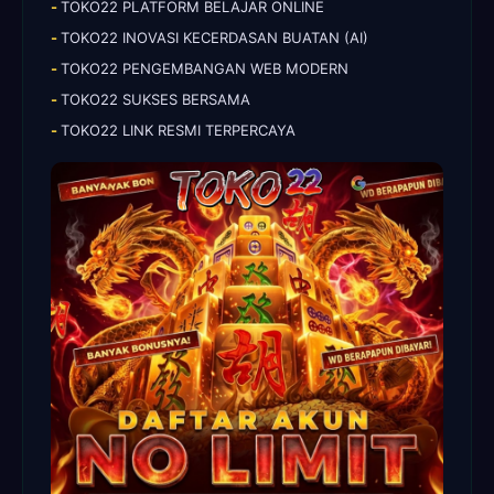
TOKO22 PLATFORM BELAJAR ONLINE
TOKO22 INOVASI KECERDASAN BUATAN (AI)
TOKO22 PENGEMBANGAN WEB MODERN
TOKO22 SUKSES BERSAMA
TOKO22 LINK RESMI TERPERCAYA