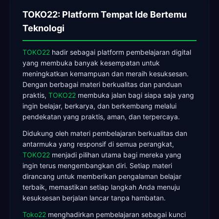
TOKO22: Platform Tempat Ide Bertemu
Teknologi
TOKO22
hadir sebagai platform pembelajaran digital
yang membuka banyak kesempatan untuk
meningkatkan kemampuan dan meraih kesuksesan.
Dengan berbagai materi berkualitas dan panduan
praktis,
TOKO22
membuka jalan bagi siapa saja yang
ingin belajar, berkarya, dan berkembang melalui
pendekatan yang praktis, aman, dan terpercaya.
Didukung oleh materi pembelajaran berkualitas dan
antarmuka yang responsif di semua perangkat,
TOKO22
menjadi pilihan utama bagi mereka yang
ingin terus mengembangkan diri. Setiap materi
dirancang untuk memberikan pengalaman belajar
terbaik, memastikan setiap langkah Anda menuju
kesuksesan berjalan lancar tanpa hambatan.
Toko22
menghadirkan pembelajaran sebagai kunci