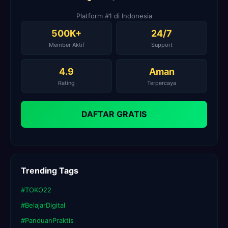
Platform #1 di Indonesia
500K+
24/7
Member Aktif
Support
4.9
Aman
Rating
Terpercaya
DAFTAR GRATIS
Trending Tags
#TOKO22
#BelajarDigital
#PanduanPraktis