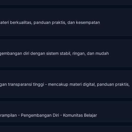
materi berkualitas, panduan praktis, dan kesempatan
embangan diri dengan sistem stabil, ringan, dan mudah
 transparansi tinggi - mencakup materi digital, panduan praktis,
terampilan - Pengembangan Diri - Komunitas Belajar