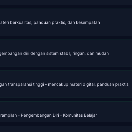
materi berkualitas, panduan praktis, dan kesempatan
embangan diri dengan sistem stabil, ringan, dan mudah
 transparansi tinggi - mencakup materi digital, panduan praktis,
terampilan - Pengembangan Diri - Komunitas Belajar