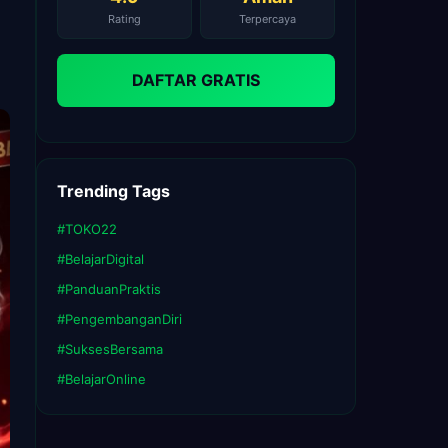
Rating
Terpercaya
DAFTAR GRATIS
Trending Tags
#TOKO22
#BelajarDigital
#PanduanPraktis
#PengembanganDiri
#SuksesBersama
#BelajarOnline