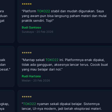
*****
ara
"Platform
TOKO22
stabil dan mudah digunakan. Saya
nduan
yang awam pun bisa langsung paham materi dan mulai
gat
praktik sendiri. Top!"
Budi Santoso
Surabaya - 20 Feb 2026
*****
baik
"Mantap sekali
TOKO22
ini. Platformnya enak dipakai,
 dan
tidak ada gangguan, aksesnya lancar terus. Cocok buat
pesat."
yang mau belajar dari nol."
Rudi Hartono
Medan - 20 Feb 2026
*****
ngkap,
"
TOKO22
nyaman sekali dipakai belajar. Sistemnya
aya
lancar, UI-nya modern, jadi betah eksplorasi materi.