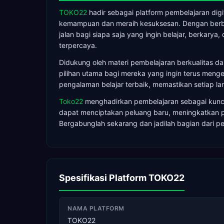
TOKO22
hadir sebagai platform pembelajaran d
kemampuan dan meraih kesuksesan. Dengan berbag
jalan bagi siapa saja yang ingin belajar, berkary
terpercaya.
Didukung oleh materi pembelajaran berkualitas d
pilihan utama bagi mereka yang ingin terus meng
pengalaman belajar terbaik, memastikan setiap l
Toko22
menghadirkan pembelajaran sebagai kunci
dapat menciptakan peluang baru, meningkatkan p
Bergabunglah sekarang dan jadilah bagian dari p
Spesifikasi Platform TOKO22
NAMA PLATFORM
TOKO22