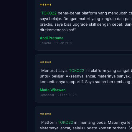
*****
"
TOKO22
benar-benar platform yang mengubah c
saya belajar. Dengan materi yang lengkap dan pa
praktis, saya bisa upgrade skill dengan cepat. San
direkomendasikan!"
Andi Pratama
Jakarta - 18 Feb 2026
*****
"Menurut saya,
TOKO22
ini platform yang sangat 
untuk belajar. Aksesnya lancar, materinya banyak,
komunitasnya supportif. Saya sudah berkembang 
Made Wirawan
Denpasar - 21 Feb 2026
*****
"Platform
TOKO22
ini memang beda. Materinya le
sistemnya lancar, selalu update konten terbaru. S