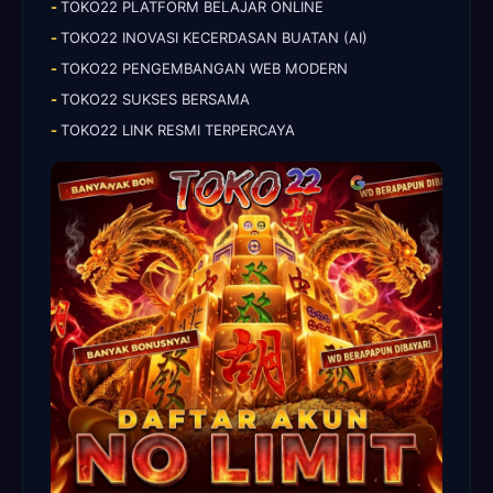
TOKO22 PLATFORM BELAJAR ONLINE
TOKO22 INOVASI KECERDASAN BUATAN (AI)
TOKO22 PENGEMBANGAN WEB MODERN
TOKO22 SUKSES BERSAMA
TOKO22 LINK RESMI TERPERCAYA