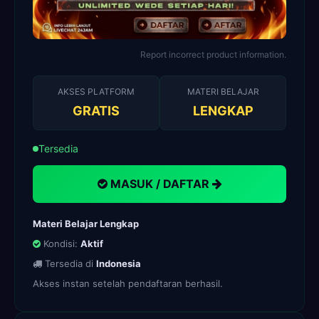
Report incorrect product information.
AKSES PLATFORM
MATERI BELAJAR
GRATIS
LENGKAP
Tersedia
MASUK / DAFTAR
Materi Belajar Lengkap
Kondisi:
Aktif
Tersedia di
Indonesia
Akses instan setelah pendaftaran berhasil.