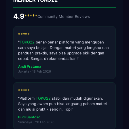
4.9
*****
Community Member Reviews
*****
"
TOKO22
benar-benar platform yang mengubah
cara saya belajar. Dengan materi yang lengkap dan
panduan praktis, saya bisa upgrade skill dengan
cepat. Sangat direkomendasikan!"
Andi Pratama
Jakarta - 18 Feb 2026
*****
"Platform
TOKO22
stabil dan mudah digunakan.
Saya yang awam pun bisa langsung paham materi
dan mulai praktik sendiri. Top!"
Budi Santoso
Surabaya - 20 Feb 2026