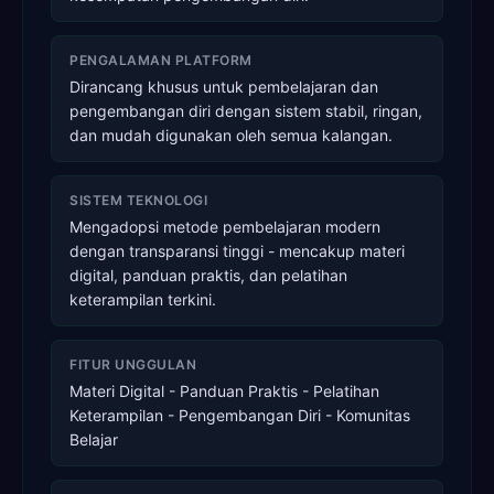
PENGALAMAN PLATFORM
Dirancang khusus untuk pembelajaran dan
pengembangan diri dengan sistem stabil, ringan,
dan mudah digunakan oleh semua kalangan.
SISTEM TEKNOLOGI
Mengadopsi metode pembelajaran modern
dengan transparansi tinggi - mencakup materi
digital, panduan praktis, dan pelatihan
keterampilan terkini.
FITUR UNGGULAN
Materi Digital - Panduan Praktis - Pelatihan
Keterampilan - Pengembangan Diri - Komunitas
Belajar