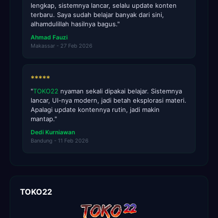
lengkap, sistemnya lancar, selalu update konten
terbaru. Saya sudah belajar banyak dari sini,
alhamdulillah hasilnya bagus."
Ahmad Fauzi
Makassar - 27 Feb 2026
*****
"
TOKO22
nyaman sekali dipakai belajar. Sistemnya
lancar, UI-nya modern, jadi betah eksplorasi materi.
Apalagi update kontennya rutin, jadi makin
mantap."
Dedi Kurniawan
Bandung - 11 Feb 2026
TOKO22