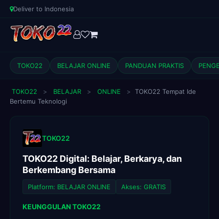
Deliver to Indonesia
TOKO22
BELAJAR ONLINE
PANDUAN PRAKTIS
PENGE
TOKO22
>
BELAJAR
>
ONLINE
>
TOKO22 Tempat Ide
Bertemu Teknologi
TOKO22
TOKO22 Digital: Belajar, Berkarya, dan
Berkembang Bersama
Platform: BELAJAR ONLINE
Akses: GRATIS
KEUNGGULAN TOKO22