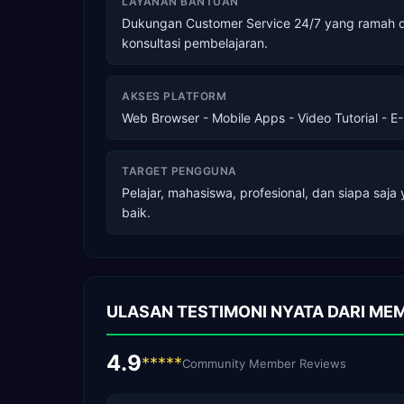
LAYANAN BANTUAN
Dukungan Customer Service 24/7 yang ramah d
konsultasi pembelajaran.
AKSES PLATFORM
Web Browser - Mobile Apps - Video Tutorial - E
TARGET PENGGUNA
Pelajar, mahasiswa, profesional, dan siapa saj
baik.
ULASAN TESTIMONI NYATA DARI ME
4.9
*****
Community Member Reviews