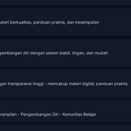
materi berkualitas, panduan praktis, dan kesempatan
embangan diri dengan sistem stabil, ringan, dan mudah
 transparansi tinggi - mencakup materi digital, panduan praktis,
terampilan - Pengembangan Diri - Komunitas Belajar