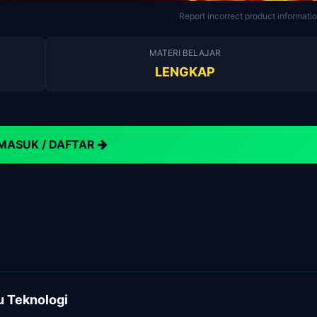
Report incorrect product informatio
MATERI BELAJAR
LENGKAP
MASUK / DAFTAR
u Teknologi