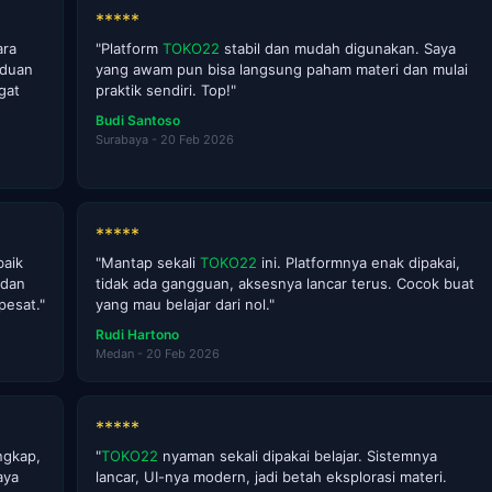
*****
ara
"Platform
TOKO22
stabil dan mudah digunakan. Saya
nduan
yang awam pun bisa langsung paham materi dan mulai
gat
praktik sendiri. Top!"
Budi Santoso
Surabaya - 20 Feb 2026
*****
baik
"Mantap sekali
TOKO22
ini. Platformnya enak dipakai,
 dan
tidak ada gangguan, aksesnya lancar terus. Cocok buat
pesat."
yang mau belajar dari nol."
Rudi Hartono
Medan - 20 Feb 2026
*****
ngkap,
"
TOKO22
nyaman sekali dipakai belajar. Sistemnya
aya
lancar, UI-nya modern, jadi betah eksplorasi materi.