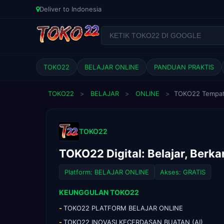
Deliver to Indonesia
TOKO22
BELAJAR ONLINE
PANDUAN PRAKTIS
TOKO22
>
BELAJAR
>
ONLINE
>
TOKO22 Tempat 
TOKO22
TOKO22 Digital: Belajar, Ber
Platform: BELAJAR ONLINE
Akses: GRATIS
KEUNGGULAN TOKO22
TOKO22 PLATFORM BELAJAR ONLINE
TOKO22 INOVASI KECERDASAN BUATAN (AI)