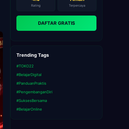
Rating
Terpercaya
DAFTAR GRATIS
Trending Tags
#TOKO22
#BelajarDigital
#PanduanPraktis
#PengembanganDiri
#SuksesBersama
#BelajarOnline