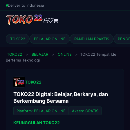
Deliver to Indonesia
TOKO22
BELAJAR ONLINE
PANDUAN PRAKTIS
PENGE
TOKO22
>
BELAJAR
>
ONLINE
>
TOKO22 Tempat Ide
Bertemu Teknologi
TOKO22
TOKO22 Digital: Belajar, Berkarya, dan
Berkembang Bersama
Platform: BELAJAR ONLINE
Akses: GRATIS
KEUNGGULAN TOKO22