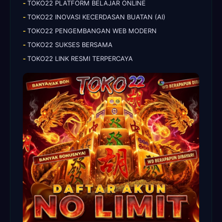
TOKO22 PLATFORM BELAJAR ONLINE
TOKO22 INOVASI KECERDASAN BUATAN (AI)
TOKO22 PENGEMBANGAN WEB MODERN
TOKO22 SUKSES BERSAMA
TOKO22 LINK RESMI TERPERCAYA