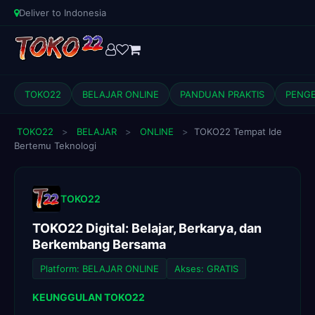
Deliver to Indonesia
TOKO22
BELAJAR ONLINE
PANDUAN PRAKTIS
PENGE
TOKO22
>
BELAJAR
>
ONLINE
>
TOKO22 Tempat Ide
Bertemu Teknologi
TOKO22
TOKO22 Digital: Belajar, Berkarya, dan
Berkembang Bersama
Platform: BELAJAR ONLINE
Akses: GRATIS
KEUNGGULAN TOKO22