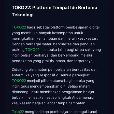
TOKO22: Platform Tempat Ide Bertemu
Teknologi
TOKO22
hadir sebagai platform pembelajaran digital
yang membuka banyak kesempatan untuk
meningkatkan kemampuan dan meraih kesuksesan.
Dengan berbagai materi berkualitas dan panduan
praktis,
TOKO22
membuka jalan bagi siapa saja yang
ingin belajar, berkarya, dan berkembang melalui
pendekatan yang praktis, aman, dan terpercaya.
Didukung oleh materi pembelajaran berkualitas dan
antarmuka yang responsif di semua perangkat,
TOKO22
menjadi pilihan utama bagi mereka yang
ingin terus mengembangkan diri. Setiap materi
dirancang untuk memberikan pengalaman belajar
terbaik, memastikan setiap langkah Anda menuju
kesuksesan berjalan lancar tanpa hambatan.
Toko22
menghadirkan pembelajaran sebagai kunci