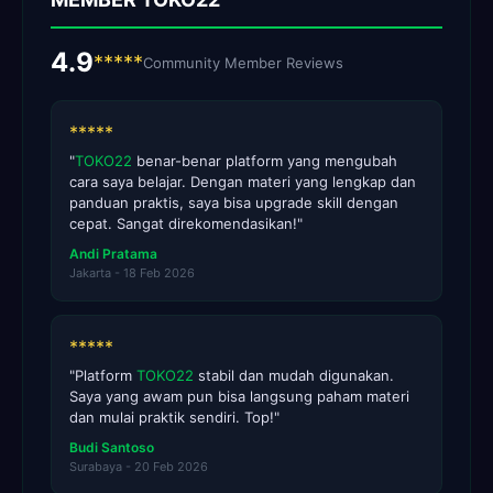
4.9
*****
Community Member Reviews
*****
"
TOKO22
benar-benar platform yang mengubah
cara saya belajar. Dengan materi yang lengkap dan
panduan praktis, saya bisa upgrade skill dengan
cepat. Sangat direkomendasikan!"
Andi Pratama
Jakarta - 18 Feb 2026
*****
"Platform
TOKO22
stabil dan mudah digunakan.
Saya yang awam pun bisa langsung paham materi
dan mulai praktik sendiri. Top!"
Budi Santoso
Surabaya - 20 Feb 2026