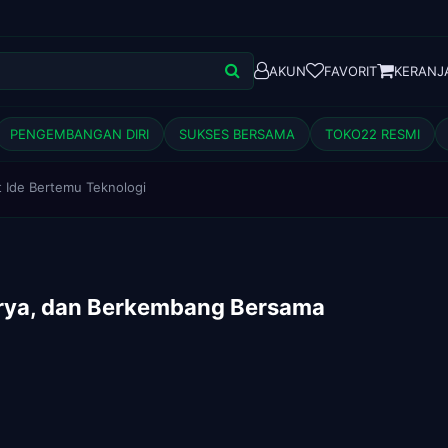
AKUN
FAVORIT
KERANJ
PENGEMBANGAN DIRI
SUKSES BERSAMA
TOKO22 RESMI
Ide Bertemu Teknologi
karya, dan Berkembang Bersama