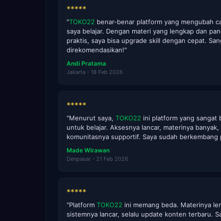
*****
"
TOKO22
benar-benar platform yang mengubah c
saya belajar. Dengan materi yang lengkap dan pa
praktis, saya bisa upgrade skill dengan cepat. San
direkomendasikan!"
Andi Pratama
Jakarta - 18 Feb 2026
*****
"Menurut saya,
TOKO22
ini platform yang sangat 
untuk belajar. Aksesnya lancar, materinya banyak,
komunitasnya supportif. Saya sudah berkembang 
Made Wirawan
Denpasar - 21 Feb 2026
*****
"Platform
TOKO22
ini memang beda. Materinya le
sistemnya lancar, selalu update konten terbaru. S