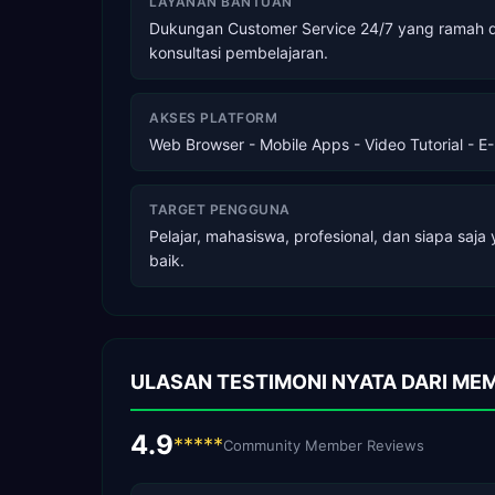
LAYANAN BANTUAN
Dukungan Customer Service 24/7 yang ramah d
konsultasi pembelajaran.
AKSES PLATFORM
Web Browser - Mobile Apps - Video Tutorial - E
TARGET PENGGUNA
Pelajar, mahasiswa, profesional, dan siapa saj
baik.
ULASAN TESTIMONI NYATA DARI ME
4.9
*****
Community Member Reviews