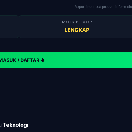
Report incorrect product informatio
MATERI BELAJAR
LENGKAP
MASUK / DAFTAR
u Teknologi