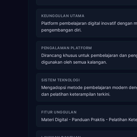
KEUNGGULAN UTAMA
Platform pembelajaran digital inovatif dengan 
pengembangan diri.
PENGALAMAN PLATFORM
Dirancang khusus untuk pembelajaran dan peng
digunakan oleh semua kalangan.
SISTEM TEKNOLOGI
Mengadopsi metode pembelajaran modern dengan
dan pelatihan keterampilan terkini.
FITUR UNGGULAN
Materi Digital - Panduan Praktis - Pelatihan Ke