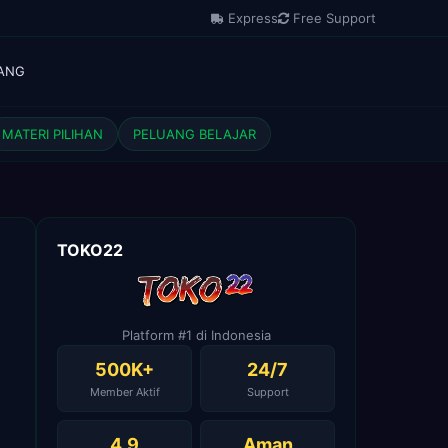
Express
Free Support
ANG
MATERI PILIHAN
PELUANG BELAJAR
TOKO22
Platform #1 di Indonesia
500K+
24/7
Member Aktif
Support
4.9
Aman