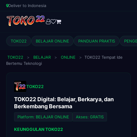
Deliver to Indonesia
TOKO22
BELAJAR ONLINE
PANDUAN PRAKTIS
PENGE
TOKO22
>
BELAJAR
>
ONLINE
>
TOKO22 Tempat Ide
Bertemu Teknologi
TOKO22
TOKO22 Digital: Belajar, Berkarya, dan
Berkembang Bersama
Platform: BELAJAR ONLINE
Akses: GRATIS
KEUNGGULAN TOKO22