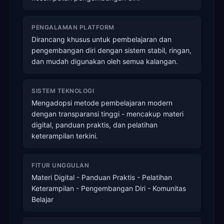
PENGALAMAN PLATFORM
Dirancang khusus untuk pembelajaran dan
pengembangan diri dengan sistem stabil, ringan,
dan mudah digunakan oleh semua kalangan.
SISTEM TEKNOLOGI
Mengadopsi metode pembelajaran modern
dengan transparansi tinggi - mencakup materi
digital, panduan praktis, dan pelatihan
keterampilan terkini.
FITUR UNGGULAN
Materi Digital - Panduan Praktis - Pelatihan
Keterampilan - Pengembangan Diri - Komunitas
Belajar