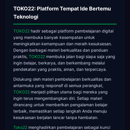
TOKO22: Platform Tempat Ide Bertemu
Teknologi
TOKO22
hadir sebagai platform pembelajaran digital
yang membuka banyak kesempatan untuk
meningkatkan kemampuan dan meraih kesuksesan.
Dengan berbagai materi berkualitas dan panduan
praktis,
TOKO22
membuka jalan bagi siapa saja yang
ingin belajar, berkarya, dan berkembang melalui
pendekatan yang praktis, aman, dan terpercaya.
Didukung oleh materi pembelajaran berkualitas dan
antarmuka yang responsif di semua perangkat,
TOKO22
menjadi pilihan utama bagi mereka yang
ingin terus mengembangkan diri. Setiap materi
dirancang untuk memberikan pengalaman belajar
terbaik, memastikan setiap langkah Anda menuju
kesuksesan berjalan lancar tanpa hambatan.
Toko22
menghadirkan pembelajaran sebagai kunci