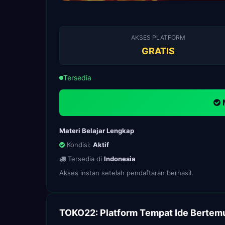
AKSES PLATFORM
GRATIS
Tersedia
Materi Belajar Lengkap
Kondisi:
Aktif
Tersedia di
Indonesia
Akses instan setelah pendaftaran berhasil.
TOKO22: Platform Tempat Ide Bertem