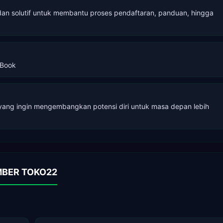
an solutif untuk membantu proses pendaftaran, panduan, hingga
-Book
a yang ingin mengembangkan potensi diri untuk masa depan lebih
MBER TOKO22