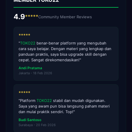
4.9
*****
Community Member Reviews
*****
"
TOKO22
benar-benar platform yang mengubah
cara saya belajar. Dengan materi yang lengkap dan
panduan praktis, saya bisa upgrade skill dengan
cepat. Sangat direkomendasikan!"
Andi Pratama
Jakarta - 18 Feb 2026
*****
"Platform
TOKO22
stabil dan mudah digunakan.
Saya yang awam pun bisa langsung paham materi
dan mulai praktik sendiri. Top!"
Budi Santoso
Surabaya - 20 Feb 2026