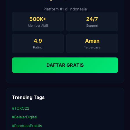
Platform #1 di Indonesia
500K+
24/7
Member Aktif
Support
4.9
Aman
Rating
Terpercaya
DAFTAR GRATIS
Trending Tags
#TOKO22
#BelajarDigital
#PanduanPraktis