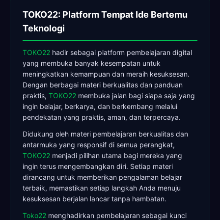
TOKO22: Platform Tempat Ide Bertemu
Teknologi
TOKO22
hadir sebagai platform pembelajaran digital
yang membuka banyak kesempatan untuk
meningkatkan kemampuan dan meraih kesuksesan.
Dengan berbagai materi berkualitas dan panduan
praktis,
TOKO22
membuka jalan bagi siapa saja yang
ingin belajar, berkarya, dan berkembang melalui
pendekatan yang praktis, aman, dan terpercaya.
Didukung oleh materi pembelajaran berkualitas dan
antarmuka yang responsif di semua perangkat,
TOKO22
menjadi pilihan utama bagi mereka yang
ingin terus mengembangkan diri. Setiap materi
dirancang untuk memberikan pengalaman belajar
terbaik, memastikan setiap langkah Anda menuju
kesuksesan berjalan lancar tanpa hambatan.
Toko22
menghadirkan pembelajaran sebagai kunci