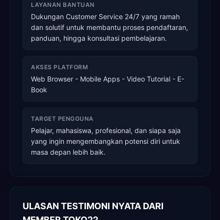
LAYANAN BANTUAN
Dukungan Customer Service 24/7 yang ramah
dan solutif untuk membantu proses pendaftaran,
panduan, hingga konsultasi pembelajaran.
AKSES PLATFORM
Web Browser - Mobile Apps - Video Tutorial - E-
Book
TARGET PENGGUNA
Pelajar, mahasiswa, profesional, dan siapa saja
yang ingin mengembangkan potensi diri untuk
masa depan lebih baik.
ULASAN TESTIMONI NYATA DARI
MEMBER TOKO22