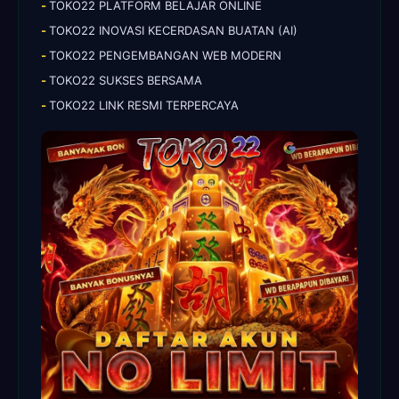
TOKO22 PLATFORM BELAJAR ONLINE
TOKO22 INOVASI KECERDASAN BUATAN (AI)
TOKO22 PENGEMBANGAN WEB MODERN
TOKO22 SUKSES BERSAMA
TOKO22 LINK RESMI TERPERCAYA