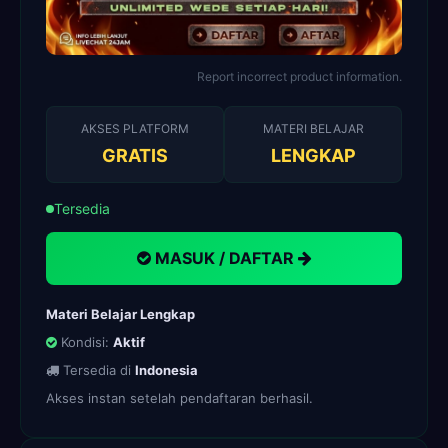
Report incorrect product information.
AKSES PLATFORM
MATERI BELAJAR
GRATIS
LENGKAP
Tersedia
MASUK / DAFTAR
Materi Belajar Lengkap
Kondisi:
Aktif
Tersedia di
Indonesia
Akses instan setelah pendaftaran berhasil.