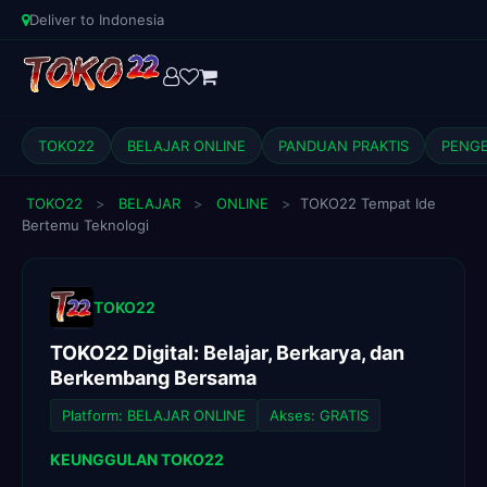
Deliver to Indonesia
TOKO22
BELAJAR ONLINE
PANDUAN PRAKTIS
PENGE
TOKO22
>
BELAJAR
>
ONLINE
>
TOKO22 Tempat Ide
Bertemu Teknologi
TOKO22
TOKO22 Digital: Belajar, Berkarya, dan
Berkembang Bersama
Platform: BELAJAR ONLINE
Akses: GRATIS
KEUNGGULAN TOKO22