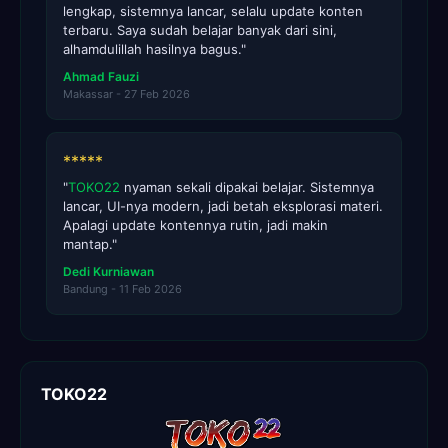
lengkap, sistemnya lancar, selalu update konten
terbaru. Saya sudah belajar banyak dari sini,
alhamdulillah hasilnya bagus."
Ahmad Fauzi
Makassar - 27 Feb 2026
*****
"
TOKO22
nyaman sekali dipakai belajar. Sistemnya
lancar, UI-nya modern, jadi betah eksplorasi materi.
Apalagi update kontennya rutin, jadi makin
mantap."
Dedi Kurniawan
Bandung - 11 Feb 2026
TOKO22