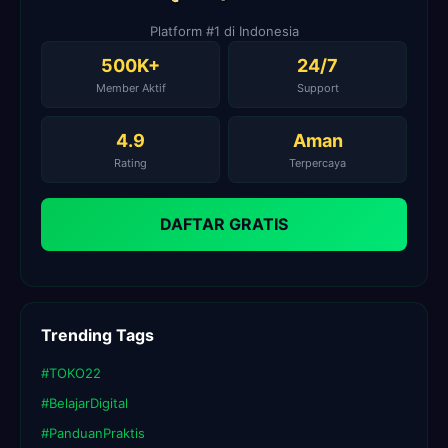
Platform #1 di Indonesia
500K+
24/7
Member Aktif
Support
4.9
Aman
Rating
Terpercaya
DAFTAR GRATIS
Trending Tags
#TOKO22
#BelajarDigital
#PanduanPraktis