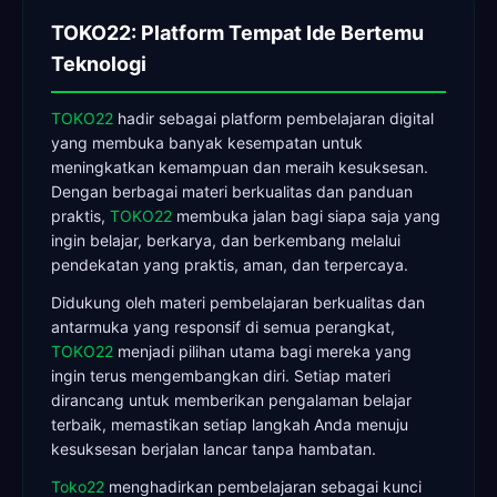
TOKO22: Platform Tempat Ide Bertemu
Teknologi
TOKO22
hadir sebagai platform pembelajaran digital
yang membuka banyak kesempatan untuk
meningkatkan kemampuan dan meraih kesuksesan.
Dengan berbagai materi berkualitas dan panduan
praktis,
TOKO22
membuka jalan bagi siapa saja yang
ingin belajar, berkarya, dan berkembang melalui
pendekatan yang praktis, aman, dan terpercaya.
Didukung oleh materi pembelajaran berkualitas dan
antarmuka yang responsif di semua perangkat,
TOKO22
menjadi pilihan utama bagi mereka yang
ingin terus mengembangkan diri. Setiap materi
dirancang untuk memberikan pengalaman belajar
terbaik, memastikan setiap langkah Anda menuju
kesuksesan berjalan lancar tanpa hambatan.
Toko22
menghadirkan pembelajaran sebagai kunci