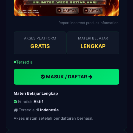
Report incorrect product information.
AKSES PLATFORM
MATERI BELAJAR
GRATIS
LENGKAP
Tersedia
MASUK / DAFTAR
Materi Belajar Lengkap
Kondisi:
Aktif
Tersedia di
Indonesia
Akses instan setelah pendaftaran berhasil.