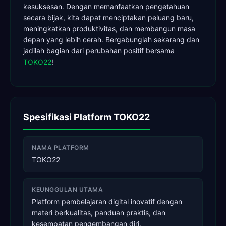
kesuksesan. Dengan memanfaatkan pengetahuan
secara bijak, kita dapat menciptakan peluang baru,
meningkatkan produktivitas, dan membangun masa
depan yang lebih cerah. Bergabunglah sekarang dan
jadilah bagian dari perubahan positif bersama
TOKO22
!
Spesifikasi Platform TOKO22
NAMA PLATFORM
TOKO22
KEUNGGULAN UTAMA
Platform pembelajaran digital inovatif dengan
materi berkualitas, panduan praktis, dan
kesempatan pengembangan diri.