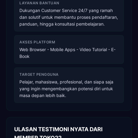
LAYANAN BANTUAN
Dukungan Customer Service 24/7 yang ramah
dan solutif untuk membantu proses pendaftaran,
panduan, hingga konsultasi pembelajaran.
AKSES PLATFORM
Web Browser - Mobile Apps - Video Tutorial - E-
Book
TARGET PENGGUNA
Pelajar, mahasiswa, profesional, dan siapa saja
yang ingin mengembangkan potensi diri untuk
masa depan lebih baik.
ULASAN TESTIMONI NYATA DARI
MEMBER TOKO22