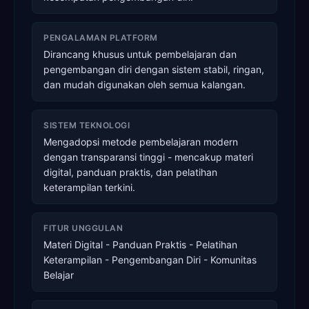
PENGALAMAN PLATFORM
Dirancang khusus untuk pembelajaran dan
pengembangan diri dengan sistem stabil, ringan,
dan mudah digunakan oleh semua kalangan.
SISTEM TEKNOLOGI
Mengadopsi metode pembelajaran modern
dengan transparansi tinggi - mencakup materi
digital, panduan praktis, dan pelatihan
keterampilan terkini.
FITUR UNGGULAN
Materi Digital - Panduan Praktis - Pelatihan
Keterampilan - Pengembangan Diri - Komunitas
Belajar