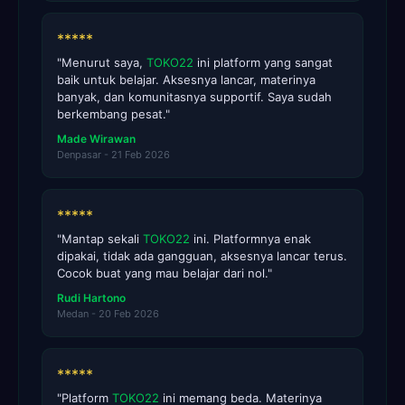
*****
"Menurut saya,
TOKO22
ini platform yang sangat
baik untuk belajar. Aksesnya lancar, materinya
banyak, dan komunitasnya supportif. Saya sudah
berkembang pesat."
Made Wirawan
Denpasar - 21 Feb 2026
*****
"Mantap sekali
TOKO22
ini. Platformnya enak
dipakai, tidak ada gangguan, aksesnya lancar terus.
Cocok buat yang mau belajar dari nol."
Rudi Hartono
Medan - 20 Feb 2026
*****
"Platform
TOKO22
ini memang beda. Materinya