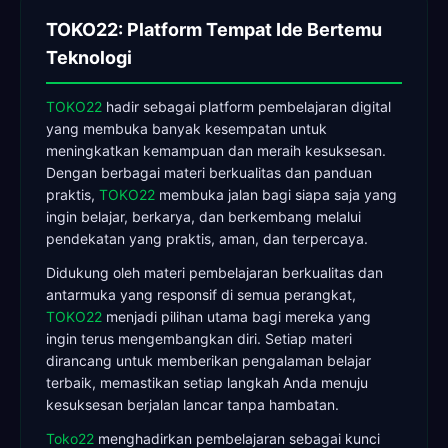
TOKO22: Platform Tempat Ide Bertemu
Teknologi
TOKO22
hadir sebagai platform pembelajaran digital
yang membuka banyak kesempatan untuk
meningkatkan kemampuan dan meraih kesuksesan.
Dengan berbagai materi berkualitas dan panduan
praktis,
TOKO22
membuka jalan bagi siapa saja yang
ingin belajar, berkarya, dan berkembang melalui
pendekatan yang praktis, aman, dan terpercaya.
Didukung oleh materi pembelajaran berkualitas dan
antarmuka yang responsif di semua perangkat,
TOKO22
menjadi pilihan utama bagi mereka yang
ingin terus mengembangkan diri. Setiap materi
dirancang untuk memberikan pengalaman belajar
terbaik, memastikan setiap langkah Anda menuju
kesuksesan berjalan lancar tanpa hambatan.
Toko22
menghadirkan pembelajaran sebagai kunci