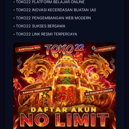
TOKO22 PLATFORM BELAJAR ONLINE
TOKO22 INOVASI KECERDASAN BUATAN (AI)
TOKO22 PENGEMBANGAN WEB MODERN
TOKO22 SUKSES BERSAMA
TOKO22 LINK RESMI TERPERCAYA