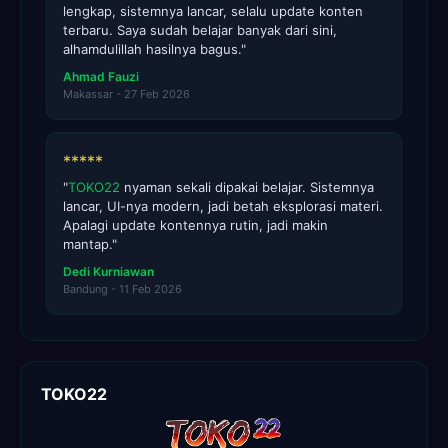
lengkap, sistemnya lancar, selalu update konten
terbaru. Saya sudah belajar banyak dari sini,
alhamdulillah hasilnya bagus."
Ahmad Fauzi
Makassar - 27 Feb 2026
*****
"
TOKO22
nyaman sekali dipakai belajar. Sistemnya
lancar, UI-nya modern, jadi betah eksplorasi materi.
Apalagi update kontennya rutin, jadi makin
mantap."
Dedi Kurniawan
Bandung - 11 Feb 2026
TOKO22