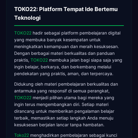
TOKO22: Platform Tempat Ide Bertemu
Teknologi
TOKO22
hadir sebagai platform pembelajaran digital
yang membuka banyak kesempatan untuk
meningkatkan kemampuan dan meraih kesuksesan.
Dengan berbagai materi berkualitas dan panduan
praktis,
TOKO22
membuka jalan bagi siapa saja yang
ingin belajar, berkarya, dan berkembang melalui
pendekatan yang praktis, aman, dan terpercaya.
Didukung oleh materi pembelajaran berkualitas dan
antarmuka yang responsif di semua perangkat,
TOKO22
menjadi pilihan utama bagi mereka yang
ingin terus mengembangkan diri. Setiap materi
dirancang untuk memberikan pengalaman belajar
terbaik, memastikan setiap langkah Anda menuju
kesuksesan berjalan lancar tanpa hambatan.
Toko22
menghadirkan pembelajaran sebagai kunci