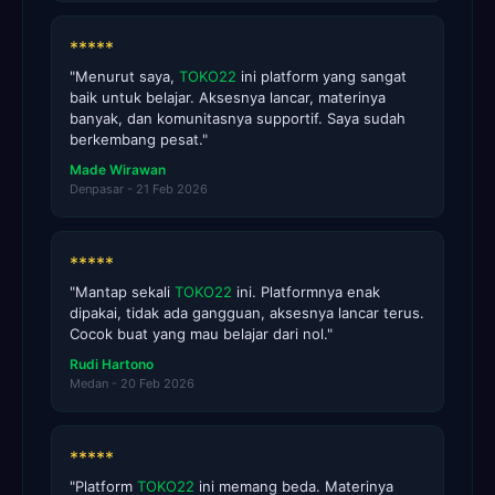
*****
"Menurut saya,
TOKO22
ini platform yang sangat
baik untuk belajar. Aksesnya lancar, materinya
banyak, dan komunitasnya supportif. Saya sudah
berkembang pesat."
Made Wirawan
Denpasar - 21 Feb 2026
*****
"Mantap sekali
TOKO22
ini. Platformnya enak
dipakai, tidak ada gangguan, aksesnya lancar terus.
Cocok buat yang mau belajar dari nol."
Rudi Hartono
Medan - 20 Feb 2026
*****
"Platform
TOKO22
ini memang beda. Materinya