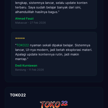
lengkap, sistemnya lancar, selalu update konten
terbaru. Saya sudah belajar banyak dari sini,
alhamdulillah hasilnya bagus."
Ahmad Fauzi
Makassar - 27 Feb 2026
*****
"
TOKO22
nyaman sekali dipakai belajar. Sistemnya
lancar, UI-nya modern, jadi betah eksplorasi materi.
Apalagi update kontennya rutin, jadi makin
mantap."
Dedi Kurniawan
Bandung - 11 Feb 2026
TOKO22