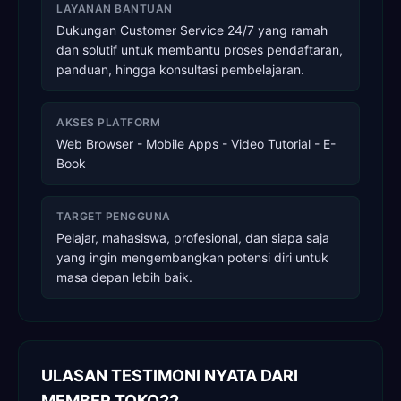
LAYANAN BANTUAN
Dukungan Customer Service 24/7 yang ramah
dan solutif untuk membantu proses pendaftaran,
panduan, hingga konsultasi pembelajaran.
AKSES PLATFORM
Web Browser - Mobile Apps - Video Tutorial - E-
Book
TARGET PENGGUNA
Pelajar, mahasiswa, profesional, dan siapa saja
yang ingin mengembangkan potensi diri untuk
masa depan lebih baik.
ULASAN TESTIMONI NYATA DARI
MEMBER TOKO22