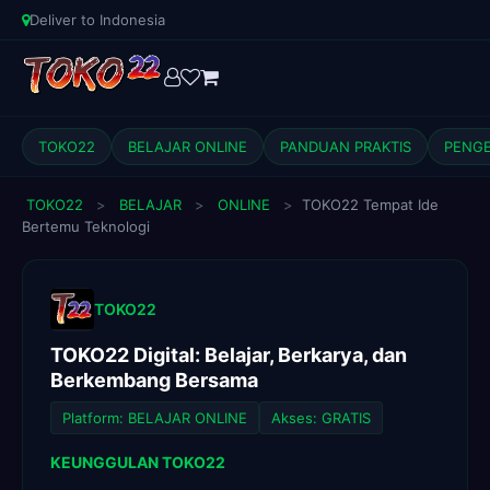
Deliver to Indonesia
TOKO22
BELAJAR ONLINE
PANDUAN PRAKTIS
PENGE
TOKO22
>
BELAJAR
>
ONLINE
>
TOKO22 Tempat Ide
Bertemu Teknologi
TOKO22
TOKO22 Digital: Belajar, Berkarya, dan
Berkembang Bersama
Platform: BELAJAR ONLINE
Akses: GRATIS
KEUNGGULAN TOKO22