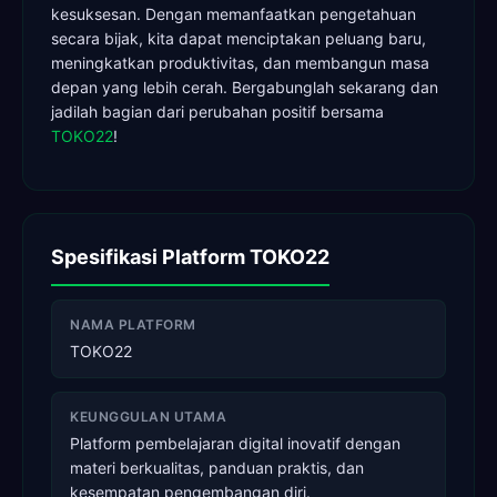
kesuksesan. Dengan memanfaatkan pengetahuan
secara bijak, kita dapat menciptakan peluang baru,
meningkatkan produktivitas, dan membangun masa
depan yang lebih cerah. Bergabunglah sekarang dan
jadilah bagian dari perubahan positif bersama
TOKO22
!
Spesifikasi Platform TOKO22
NAMA PLATFORM
TOKO22
KEUNGGULAN UTAMA
Platform pembelajaran digital inovatif dengan
materi berkualitas, panduan praktis, dan
kesempatan pengembangan diri.