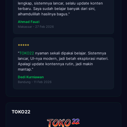
lengkap, sistemnya lancar, selalu update konten
terbaru. Saya sudah belajar banyak dari sini,
alhamdulillah hasilnya bagus."
Ahmad Fauzi
Makassar - 27 Feb 2026
*****
"
TOKO22
nyaman sekali dipakai belajar. Sistemnya
lancar, UI-nya modern, jadi betah eksplorasi materi.
Apalagi update kontennya rutin, jadi makin
mantap."
Dedi Kurniawan
Bandung - 11 Feb 2026
TOKO22