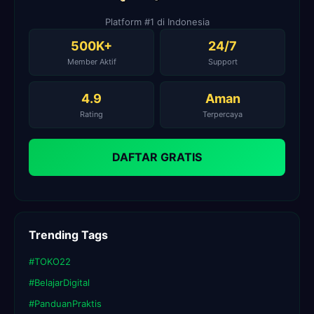
Platform #1 di Indonesia
500K+
24/7
Member Aktif
Support
4.9
Aman
Rating
Terpercaya
DAFTAR GRATIS
Trending Tags
#TOKO22
#BelajarDigital
#PanduanPraktis