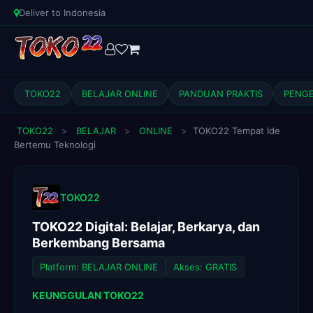
Deliver to Indonesia
TOKO22
BELAJAR ONLINE
PANDUAN PRAKTIS
PENGE
TOKO22
>
BELAJAR
>
ONLINE
>
TOKO22 Tempat Ide
Bertemu Teknologi
TOKO22
TOKO22 Digital: Belajar, Berkarya, dan
Berkembang Bersama
Platform: BELAJAR ONLINE
Akses: GRATIS
KEUNGGULAN TOKO22