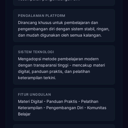
PENGALAMAN PLATFORM
Dirancang khusus untuk pembelajaran dan
pengembangan diri dengan sistem stabil, ringan,
dan mudah digunakan oleh semua kalangan.
SISTEM TEKNOLOGI
Mengadopsi metode pembelajaran modern
dengan transparansi tinggi - mencakup materi
digital, panduan praktis, dan pelatihan
keterampilan terkini.
FITUR UNGGULAN
Materi Digital - Panduan Praktis - Pelatihan
Keterampilan - Pengembangan Diri - Komunitas
Belajar