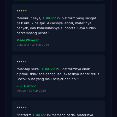
*****
"Menurut saya,
TOKO22
ini platform yang sangat
baik untuk belajar. Aksesnya lancar, materinya
banyak, dan komunitasnya supportif. Saya sudah
berkembang pesat."
Made Wirawan
Denpasar - 21 Feb 2026
*****
"Mantap sekali
TOKO22
ini. Platformnya enak
dipakai, tidak ada gangguan, aksesnya lancar terus.
Cocok buat yang mau belajar dari nol."
Rudi Hartono
Medan - 20 Feb 2026
*****
"Platform
TOKO22
ini memang beda. Materinya