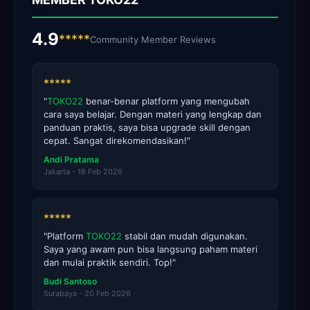
4.9
*****
Community Member Reviews
*****
"
TOKO22
benar-benar platform yang mengubah
cara saya belajar. Dengan materi yang lengkap dan
panduan praktis, saya bisa upgrade skill dengan
cepat. Sangat direkomendasikan!"
Andi Pratama
Jakarta - 18 Feb 2026
*****
"Platform
TOKO22
stabil dan mudah digunakan.
Saya yang awam pun bisa langsung paham materi
dan mulai praktik sendiri. Top!"
Budi Santoso
Surabaya - 20 Feb 2026