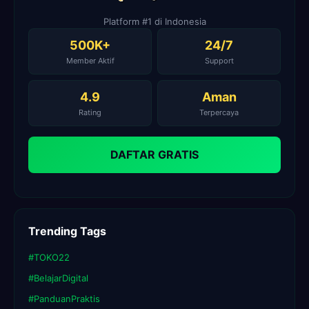
Platform #1 di Indonesia
500K+
24/7
Member Aktif
Support
4.9
Aman
Rating
Terpercaya
DAFTAR GRATIS
Trending Tags
#TOKO22
#BelajarDigital
#PanduanPraktis