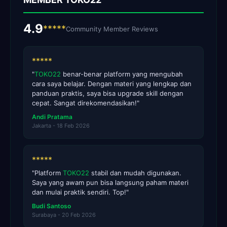
4.9
*****
Community Member Reviews
*****
"
TOKO22
benar-benar platform yang mengubah
cara saya belajar. Dengan materi yang lengkap dan
panduan praktis, saya bisa upgrade skill dengan
cepat. Sangat direkomendasikan!"
Andi Pratama
Jakarta - 18 Feb 2026
*****
"Platform
TOKO22
stabil dan mudah digunakan.
Saya yang awam pun bisa langsung paham materi
dan mulai praktik sendiri. Top!"
Budi Santoso
Surabaya - 20 Feb 2026