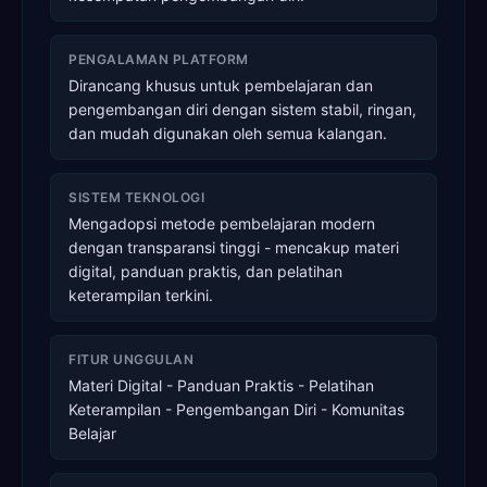
PENGALAMAN PLATFORM
Dirancang khusus untuk pembelajaran dan
pengembangan diri dengan sistem stabil, ringan,
dan mudah digunakan oleh semua kalangan.
SISTEM TEKNOLOGI
Mengadopsi metode pembelajaran modern
dengan transparansi tinggi - mencakup materi
digital, panduan praktis, dan pelatihan
keterampilan terkini.
FITUR UNGGULAN
Materi Digital - Panduan Praktis - Pelatihan
Keterampilan - Pengembangan Diri - Komunitas
Belajar