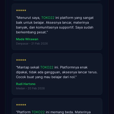
*****
"Menurut saya,
TOKO22
ini platform yang sangat
baik untuk belajar. Aksesnya lancar, materinya
banyak, dan komunitasnya supportif. Saya sudah
berkembang pesat."
Made Wirawan
Denpasar - 21 Feb 2026
*****
"Mantap sekali
TOKO22
ini. Platformnya enak
dipakai, tidak ada gangguan, aksesnya lancar terus.
Cocok buat yang mau belajar dari nol."
Rudi Hartono
Medan - 20 Feb 2026
*****
"Platform
TOKO22
ini memang beda. Materinya