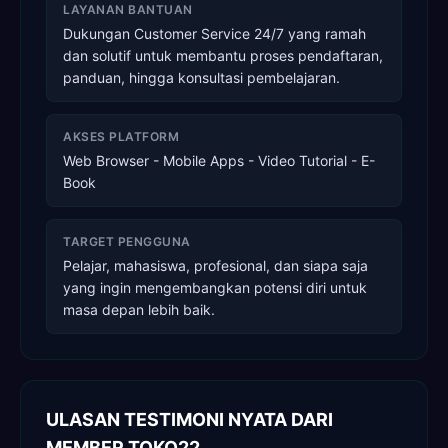
LAYANAN BANTUAN
Dukungan Customer Service 24/7 yang ramah
dan solutif untuk membantu proses pendaftaran,
panduan, hingga konsultasi pembelajaran.
AKSES PLATFORM
Web Browser - Mobile Apps - Video Tutorial - E-
Book
TARGET PENGGUNA
Pelajar, mahasiswa, profesional, dan siapa saja
yang ingin mengembangkan potensi diri untuk
masa depan lebih baik.
ULASAN TESTIMONI NYATA DARI
MEMBER TOKO22