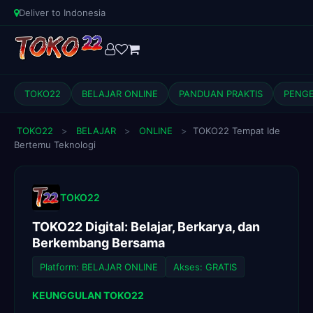
Deliver to Indonesia
TOKO22
BELAJAR ONLINE
PANDUAN PRAKTIS
PENGE
TOKO22
>
BELAJAR
>
ONLINE
>
TOKO22 Tempat Ide
Bertemu Teknologi
TOKO22
TOKO22 Digital: Belajar, Berkarya, dan
Berkembang Bersama
Platform: BELAJAR ONLINE
Akses: GRATIS
KEUNGGULAN TOKO22