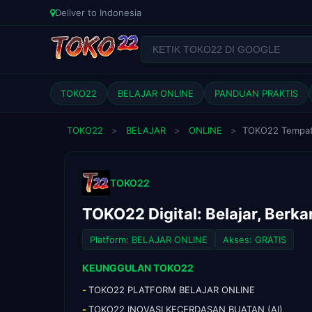
Deliver to Indonesia
TOKO22
BELAJAR ONLINE
PANDUAN PRAKTIS
TOKO22
>
BELAJAR
>
ONLINE
>
TOKO22 Tempat 
TOKO22
TOKO22 Digital: Belajar, Ber
Platform: BELAJAR ONLINE
Akses: GRATIS
KEUNGGULAN TOKO22
TOKO22 PLATFORM BELAJAR ONLINE
TOKO22 INOVASI KECERDASAN BUATAN (AI)