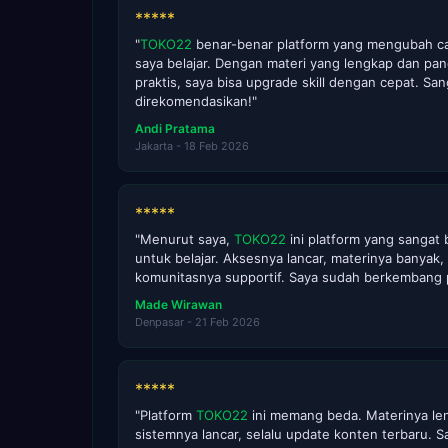
*****
"
TOKO22
benar-benar platform yang mengubah c
saya belajar. Dengan materi yang lengkap dan pa
praktis, saya bisa upgrade skill dengan cepat. San
direkomendasikan!"
Andi Pratama
Jakarta - 18 Feb 2026
*****
"Menurut saya,
TOKO22
ini platform yang sangat 
untuk belajar. Aksesnya lancar, materinya banyak,
komunitasnya supportif. Saya sudah berkembang 
Made Wirawan
Denpasar - 21 Feb 2026
*****
"Platform
TOKO22
ini memang beda. Materinya le
sistemnya lancar, selalu update konten terbaru. S