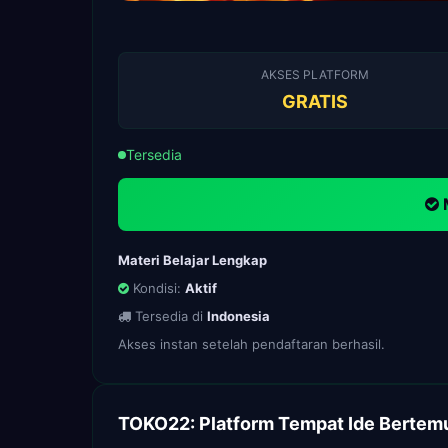
AKSES PLATFORM
GRATIS
Tersedia
Materi Belajar Lengkap
Kondisi:
Aktif
Tersedia di
Indonesia
Akses instan setelah pendaftaran berhasil.
TOKO22: Platform Tempat Ide Bertem