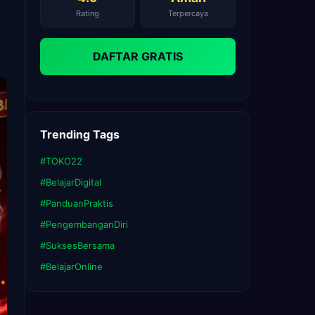
Rating
Terpercaya
DAFTAR GRATIS
Trending Tags
#TOKO22
#BelajarDigital
#PanduanPraktis
#PengembanganDiri
#SuksesBersama
#BelajarOnline