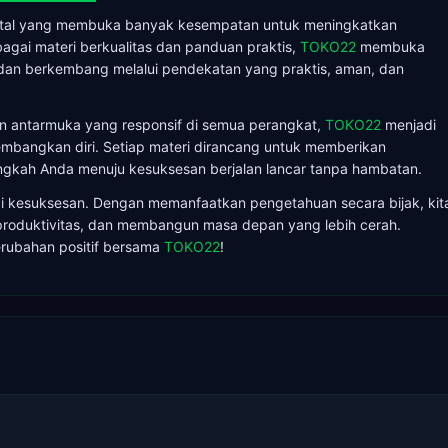
igital yang membuka banyak kesempatan untuk meningkatkan
ai materi berkualitas dan panduan praktis,
TOKO22
membuka
a, dan berkembang melalui pendekatan yang praktis, aman, dan
an antarmuka yang responsif di semua perangkat,
TOKO22
menjadi
embangkan diri. Setiap materi dirancang untuk memberikan
angkah Anda menuju kesuksesan berjalan lancar tanpa hambatan.
 kesuksesan. Dengan memanfaatkan pengetahuan secara bijak, kit
roduktivitas, dan membangun masa depan yang lebih cerah.
erubahan positif bersama
TOKO22
!