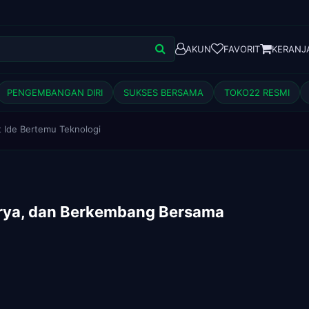
AKUN
FAVORIT
KERANJ
PENGEMBANGAN DIRI
SUKSES BERSAMA
TOKO22 RESMI
Ide Bertemu Teknologi
karya, dan Berkembang Bersama