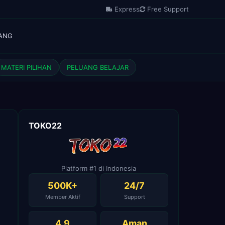
Express
Free Support
ANG
MATERI PILIHAN
PELUANG BELAJAR
TOKO22
Platform #1 di Indonesia
500K+
24/7
Member Aktif
Support
4.9
Aman