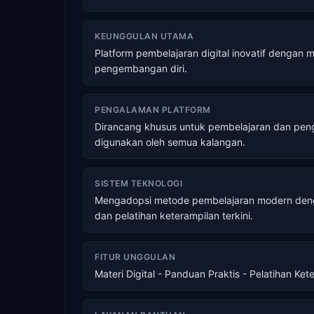
KEUNGGULAN UTAMA
Platform pembelajaran digital inovatif dengan 
pengembangan diri.
PENGALAMAN PLATFORM
Dirancang khusus untuk pembelajaran dan peng
digunakan oleh semua kalangan.
SISTEM TEKNOLOGI
Mengadopsi metode pembelajaran modern dengan
dan pelatihan keterampilan terkini.
FITUR UNGGULAN
Materi Digital - Panduan Praktis - Pelatihan Ke