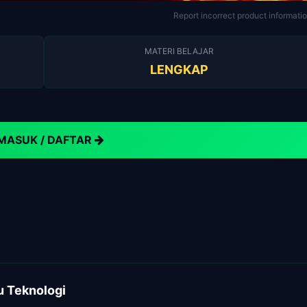
Report incorrect product informatio
MATERI BELAJAR
LENGKAP
MASUK / DAFTAR
u Teknologi