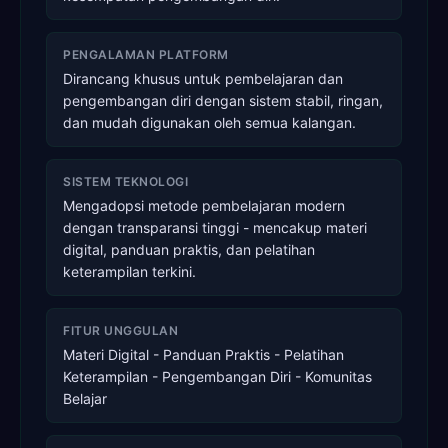
PENGALAMAN PLATFORM
Dirancang khusus untuk pembelajaran dan
pengembangan diri dengan sistem stabil, ringan,
dan mudah digunakan oleh semua kalangan.
SISTEM TEKNOLOGI
Mengadopsi metode pembelajaran modern
dengan transparansi tinggi - mencakup materi
digital, panduan praktis, dan pelatihan
keterampilan terkini.
FITUR UNGGULAN
Materi Digital - Panduan Praktis - Pelatihan
Keterampilan - Pengembangan Diri - Komunitas
Belajar