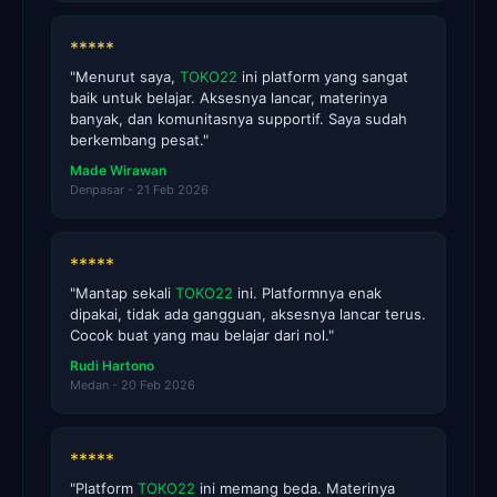
*****
"Menurut saya,
TOKO22
ini platform yang sangat
baik untuk belajar. Aksesnya lancar, materinya
banyak, dan komunitasnya supportif. Saya sudah
berkembang pesat."
Made Wirawan
Denpasar - 21 Feb 2026
*****
"Mantap sekali
TOKO22
ini. Platformnya enak
dipakai, tidak ada gangguan, aksesnya lancar terus.
Cocok buat yang mau belajar dari nol."
Rudi Hartono
Medan - 20 Feb 2026
*****
"Platform
TOKO22
ini memang beda. Materinya