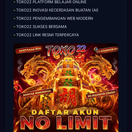
TOKO22 PLATFORM BELAJAR ONLINE
TOKO22 INOVASI KECERDASAN BUATAN (AI)
TOKO22 PENGEMBANGAN WEB MODERN
TOKO22 SUKSES BERSAMA
TOKO22 LINK RESMI TERPERCAYA