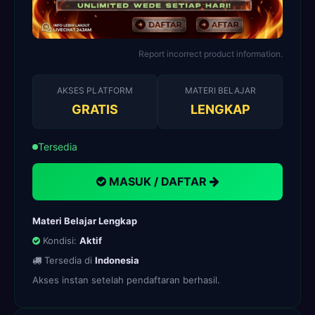
Report incorrect product information.
AKSES PLATFORM
MATERI BELAJAR
GRATIS
LENGKAP
Tersedia
MASUK / DAFTAR
Materi Belajar Lengkap
Kondisi:
Aktif
Tersedia di
Indonesia
Akses instan setelah pendaftaran berhasil.