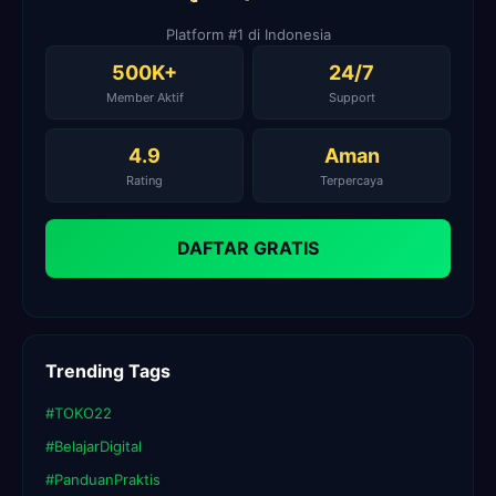
Platform #1 di Indonesia
500K+
24/7
Member Aktif
Support
4.9
Aman
Rating
Terpercaya
DAFTAR GRATIS
Trending Tags
#TOKO22
#BelajarDigital
#PanduanPraktis