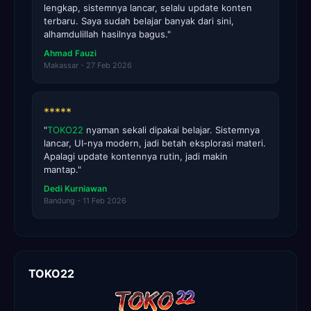
lengkap, sistemnya lancar, selalu update konten
terbaru. Saya sudah belajar banyak dari sini,
alhamdulillah hasilnya bagus."
Ahmad Fauzi
Makassar - 27 Feb 2026
*****
"
TOKO22
nyaman sekali dipakai belajar. Sistemnya
lancar, UI-nya modern, jadi betah eksplorasi materi.
Apalagi update kontennya rutin, jadi makin
mantap."
Dedi Kurniawan
Bandung - 11 Feb 2026
TOKO22