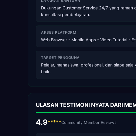
LAYANAN BANTUAN
Dukungan Customer Service 24/7 yang ramah d
konsultasi pembelajaran.
AKSES PLATFORM
Web Browser - Mobile Apps - Video Tutorial - E
TARGET PENGGUNA
Pelajar, mahasiswa, profesional, dan siapa saj
baik.
ULASAN TESTIMONI NYATA DARI ME
4.9
*****
Community Member Reviews