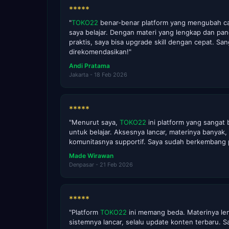
*****
"
TOKO22
benar-benar platform yang mengubah c
saya belajar. Dengan materi yang lengkap dan pa
praktis, saya bisa upgrade skill dengan cepat. San
direkomendasikan!"
Andi Pratama
Jakarta - 18 Feb 2026
*****
"Menurut saya,
TOKO22
ini platform yang sangat 
untuk belajar. Aksesnya lancar, materinya banyak,
komunitasnya supportif. Saya sudah berkembang 
Made Wirawan
Denpasar - 21 Feb 2026
*****
"Platform
TOKO22
ini memang beda. Materinya le
sistemnya lancar, selalu update konten terbaru. S