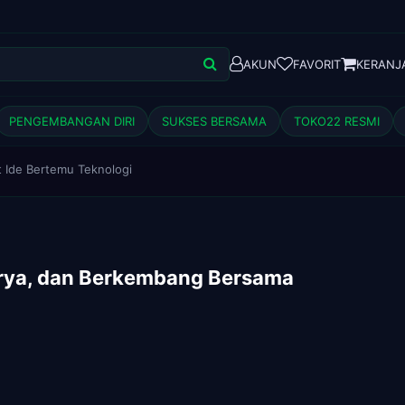
AKUN
FAVORIT
KERANJ
PENGEMBANGAN DIRI
SUKSES BERSAMA
TOKO22 RESMI
Ide Bertemu Teknologi
karya, dan Berkembang Bersama