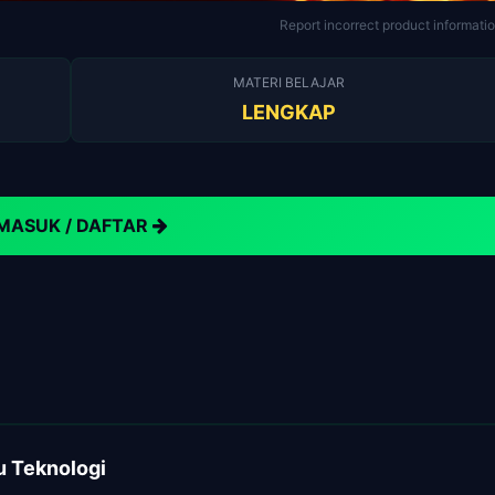
Report incorrect product informatio
MATERI BELAJAR
LENGKAP
MASUK / DAFTAR
u Teknologi