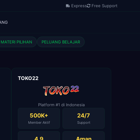
Express
Free Support
ANG
MATERI PILIHAN
PELUANG BELAJAR
TOKO22
Platform #1 di Indonesia
500K+
24/7
Member Aktif
Support
4.9
Aman