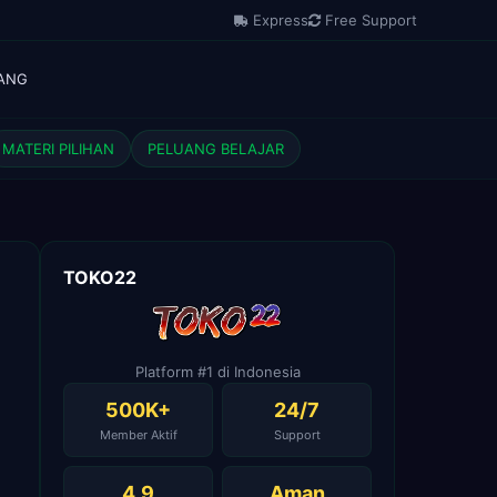
Express
Free Support
ANG
MATERI PILIHAN
PELUANG BELAJAR
TOKO22
Platform #1 di Indonesia
500K+
24/7
Member Aktif
Support
4.9
Aman