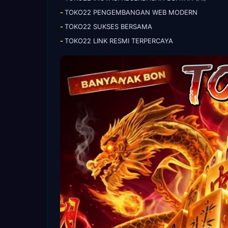
TOKO22 PENGEMBANGAN WEB MODERN
TOKO22 SUKSES BERSAMA
TOKO22 LINK RESMI TERPERCAYA