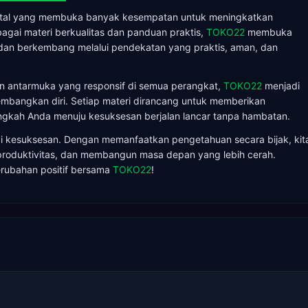
igital yang membuka banyak kesempatan untuk meningkatkan
ai materi berkualitas dan panduan praktis,
TOKO22
membuka
a, dan berkembang melalui pendekatan yang praktis, aman, dan
an antarmuka yang responsif di semua perangkat,
TOKO22
menjadi
embangkan diri. Setiap materi dirancang untuk memberikan
angkah Anda menuju kesuksesan berjalan lancar tanpa hambatan.
 kesuksesan. Dengan memanfaatkan pengetahuan secara bijak, kit
roduktivitas, dan membangun masa depan yang lebih cerah.
erubahan positif bersama
TOKO22
!