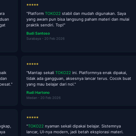
*****
ara
"Platform
TOKO22
stabil dan mudah digunakan. Saya
nduan
yang awam pun bisa langsung paham materi dan mulai
gat
praktik sendiri. Top!"
Budi Santoso
Surabaya - 20 Feb 2026
*****
baik
"Mantap sekali
TOKO22
ini. Platformnya enak dipakai,
 dan
tidak ada gangguan, aksesnya lancar terus. Cocok buat
pesat."
yang mau belajar dari nol."
Rudi Hartono
Medan - 20 Feb 2026
*****
ngkap,
"
TOKO22
nyaman sekali dipakai belajar. Sistemnya
aya
lancar, UI-nya modern, jadi betah eksplorasi materi.