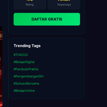
Rating
Terpercaya
DAFTAR GRATIS
Trending Tags
#TOKO22
#BelajarDigital
#PanduanPraktis
#PengembanganDiri
#SuksesBersama
#BelajarOnline