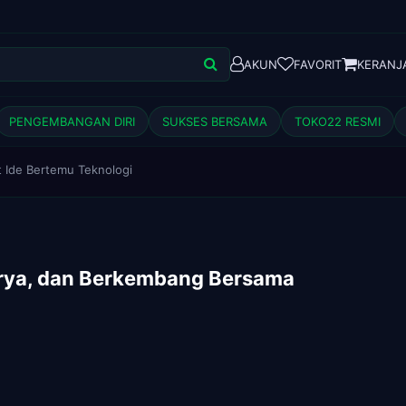
AKUN
FAVORIT
KERANJ
PENGEMBANGAN DIRI
SUKSES BERSAMA
TOKO22 RESMI
Ide Bertemu Teknologi
karya, dan Berkembang Bersama