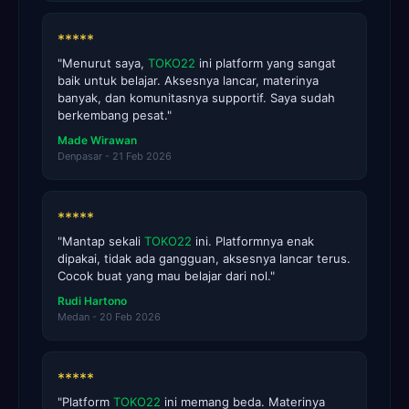
*****
"Menurut saya,
TOKO22
ini platform yang sangat
baik untuk belajar. Aksesnya lancar, materinya
banyak, dan komunitasnya supportif. Saya sudah
berkembang pesat."
Made Wirawan
Denpasar - 21 Feb 2026
*****
"Mantap sekali
TOKO22
ini. Platformnya enak
dipakai, tidak ada gangguan, aksesnya lancar terus.
Cocok buat yang mau belajar dari nol."
Rudi Hartono
Medan - 20 Feb 2026
*****
"Platform
TOKO22
ini memang beda. Materinya