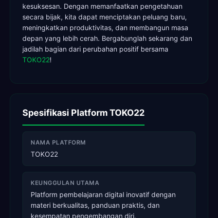
kesuksesan. Dengan memanfaatkan pengetahuan
secara bijak, kita dapat menciptakan peluang baru,
meningkatkan produktivitas, dan membangun masa
depan yang lebih cerah. Bergabunglah sekarang dan
jadilah bagian dari perubahan positif bersama
TOKO22
!
Spesifikasi Platform TOKO22
NAMA PLATFORM
TOKO22
KEUNGGULAN UTAMA
Platform pembelajaran digital inovatif dengan
materi berkualitas, panduan praktis, dan
kesempatan pengembangan diri.