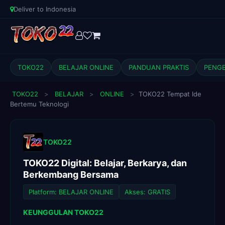
Deliver to Indonesia
TOKO22
BELAJAR ONLINE
PANDUAN PRAKTIS
PENGE
TOKO22
>
BELAJAR
>
ONLINE
>
TOKO22 Tempat Ide
Bertemu Teknologi
TOKO22
TOKO22 Digital: Belajar, Berkarya, dan
Berkembang Bersama
Platform: BELAJAR ONLINE
Akses: GRATIS
KEUNGGULAN TOKO22