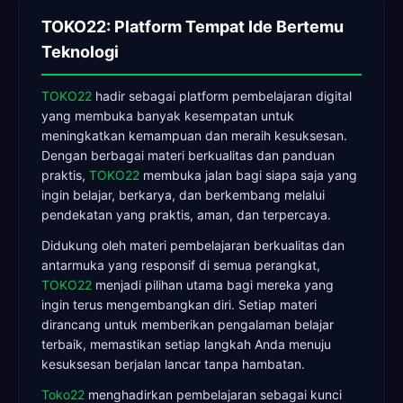
TOKO22: Platform Tempat Ide Bertemu
Teknologi
TOKO22
hadir sebagai platform pembelajaran digital
yang membuka banyak kesempatan untuk
meningkatkan kemampuan dan meraih kesuksesan.
Dengan berbagai materi berkualitas dan panduan
praktis,
TOKO22
membuka jalan bagi siapa saja yang
ingin belajar, berkarya, dan berkembang melalui
pendekatan yang praktis, aman, dan terpercaya.
Didukung oleh materi pembelajaran berkualitas dan
antarmuka yang responsif di semua perangkat,
TOKO22
menjadi pilihan utama bagi mereka yang
ingin terus mengembangkan diri. Setiap materi
dirancang untuk memberikan pengalaman belajar
terbaik, memastikan setiap langkah Anda menuju
kesuksesan berjalan lancar tanpa hambatan.
Toko22
menghadirkan pembelajaran sebagai kunci