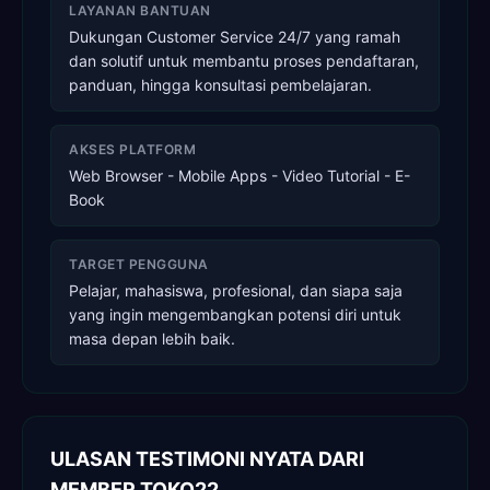
LAYANAN BANTUAN
Dukungan Customer Service 24/7 yang ramah
dan solutif untuk membantu proses pendaftaran,
panduan, hingga konsultasi pembelajaran.
AKSES PLATFORM
Web Browser - Mobile Apps - Video Tutorial - E-
Book
TARGET PENGGUNA
Pelajar, mahasiswa, profesional, dan siapa saja
yang ingin mengembangkan potensi diri untuk
masa depan lebih baik.
ULASAN TESTIMONI NYATA DARI
MEMBER TOKO22