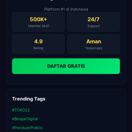
Platform #1 di Indonesia
500K+
24/7
Member Aktif
Support
4.9
Aman
Rating
Terpercaya
DAFTAR GRATIS
Trending Tags
#TOKO22
#BelajarDigital
#PanduanPraktis