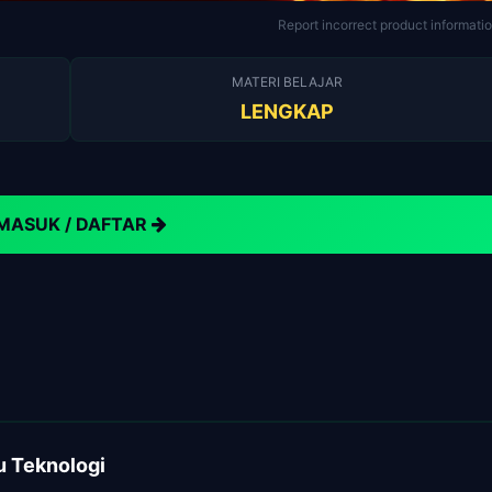
Report incorrect product informatio
MATERI BELAJAR
LENGKAP
MASUK / DAFTAR
u Teknologi