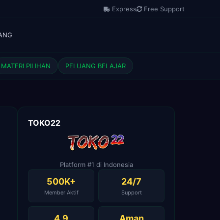
Express
Free Support
ANG
MATERI PILIHAN
PELUANG BELAJAR
TOKO22
Platform #1 di Indonesia
500K+
24/7
Member Aktif
Support
4.9
Aman