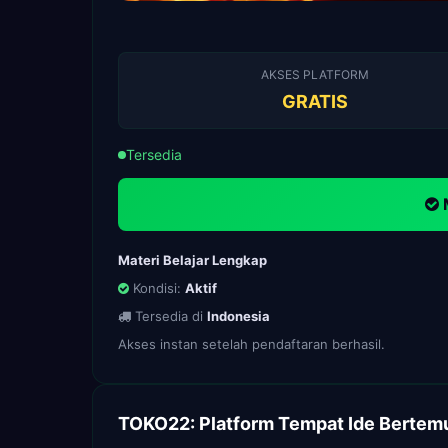
AKSES PLATFORM
GRATIS
Tersedia
Materi Belajar Lengkap
Kondisi:
Aktif
Tersedia di
Indonesia
Akses instan setelah pendaftaran berhasil.
TOKO22: Platform Tempat Ide Bertem