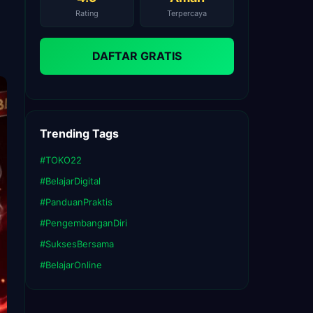
Rating
Terpercaya
DAFTAR GRATIS
Trending Tags
#TOKO22
#BelajarDigital
#PanduanPraktis
#PengembanganDiri
#SuksesBersama
#BelajarOnline