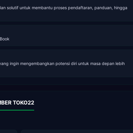
an solutif untuk membantu proses pendaftaran, panduan, hingga
-Book
a yang ingin mengembangkan potensi diri untuk masa depan lebih
MBER TOKO22