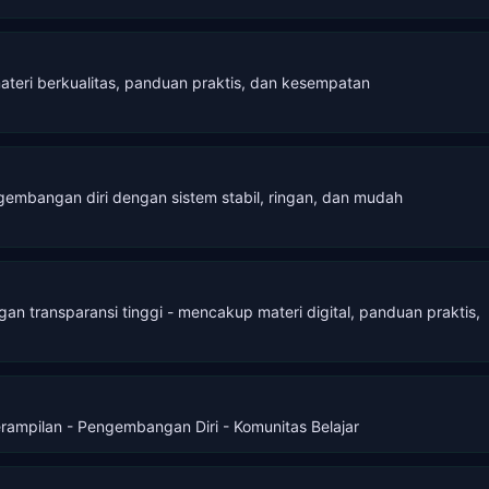
materi berkualitas, panduan praktis, dan kesempatan
embangan diri dengan sistem stabil, ringan, dan mudah
 transparansi tinggi - mencakup materi digital, panduan praktis,
terampilan - Pengembangan Diri - Komunitas Belajar