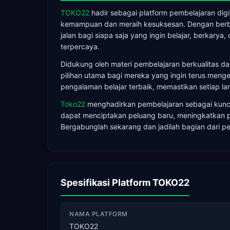
TOKO22
hadir sebagai platform pembelajaran d
kemampuan dan meraih kesuksesan. Dengan berbag
jalan bagi siapa saja yang ingin belajar, berkary
terpercaya.
Didukung oleh materi pembelajaran berkualitas d
pilihan utama bagi mereka yang ingin terus meng
pengalaman belajar terbaik, memastikan setiap l
Toko22
menghadirkan pembelajaran sebagai kunci
dapat menciptakan peluang baru, meningkatkan p
Bergabunglah sekarang dan jadilah bagian dari p
Spesifikasi Platform TOKO22
NAMA PLATFORM
TOKO22