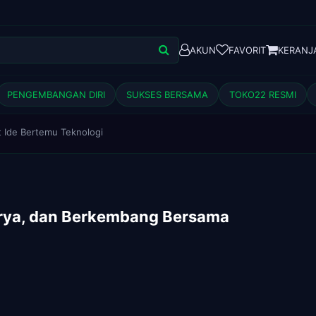
AKUN
FAVORIT
KERANJ
PENGEMBANGAN DIRI
SUKSES BERSAMA
TOKO22 RESMI
Ide Bertemu Teknologi
karya, dan Berkembang Bersama