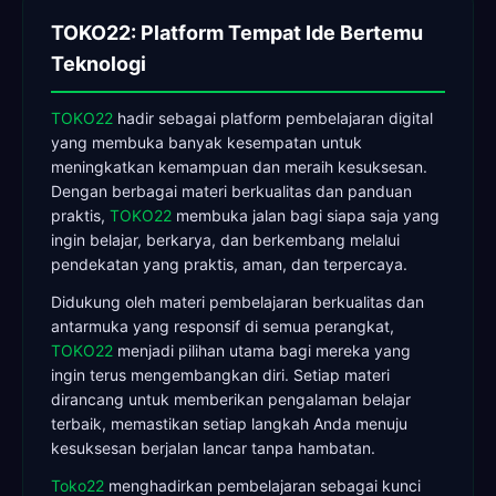
TOKO22: Platform Tempat Ide Bertemu
Teknologi
TOKO22
hadir sebagai platform pembelajaran digital
yang membuka banyak kesempatan untuk
meningkatkan kemampuan dan meraih kesuksesan.
Dengan berbagai materi berkualitas dan panduan
praktis,
TOKO22
membuka jalan bagi siapa saja yang
ingin belajar, berkarya, dan berkembang melalui
pendekatan yang praktis, aman, dan terpercaya.
Didukung oleh materi pembelajaran berkualitas dan
antarmuka yang responsif di semua perangkat,
TOKO22
menjadi pilihan utama bagi mereka yang
ingin terus mengembangkan diri. Setiap materi
dirancang untuk memberikan pengalaman belajar
terbaik, memastikan setiap langkah Anda menuju
kesuksesan berjalan lancar tanpa hambatan.
Toko22
menghadirkan pembelajaran sebagai kunci