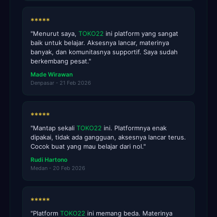
*****
"Menurut saya,
TOKO22
ini platform yang sangat
baik untuk belajar. Aksesnya lancar, materinya
banyak, dan komunitasnya supportif. Saya sudah
berkembang pesat."
Made Wirawan
Denpasar - 21 Feb 2026
*****
"Mantap sekali
TOKO22
ini. Platformnya enak
dipakai, tidak ada gangguan, aksesnya lancar terus.
Cocok buat yang mau belajar dari nol."
Rudi Hartono
Medan - 20 Feb 2026
*****
"Platform
TOKO22
ini memang beda. Materinya