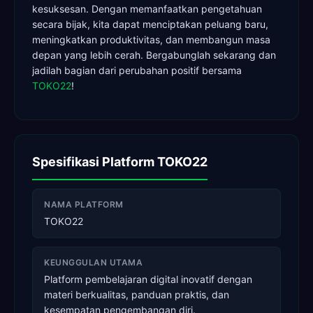
kesuksesan. Dengan memanfaatkan pengetahuan
secara bijak, kita dapat menciptakan peluang baru,
meningkatkan produktivitas, dan membangun masa
depan yang lebih cerah. Bergabunglah sekarang dan
jadilah bagian dari perubahan positif bersama
TOKO22
!
Spesifikasi Platform TOKO22
NAMA PLATFORM
TOKO22
KEUNGGULAN UTAMA
Platform pembelajaran digital inovatif dengan
materi berkualitas, panduan praktis, dan
kesempatan pengembangan diri.