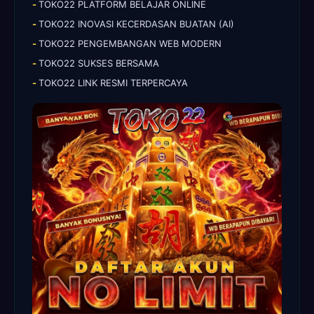
TOKO22 PLATFORM BELAJAR ONLINE
TOKO22 INOVASI KECERDASAN BUATAN (AI)
TOKO22 PENGEMBANGAN WEB MODERN
TOKO22 SUKSES BERSAMA
TOKO22 LINK RESMI TERPERCAYA