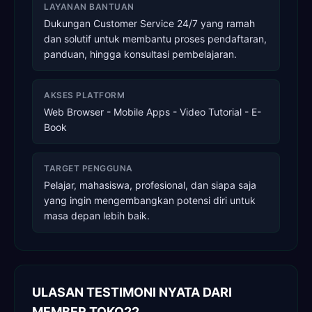
LAYANAN BANTUAN
Dukungan Customer Service 24/7 yang ramah
dan solutif untuk membantu proses pendaftaran,
panduan, hingga konsultasi pembelajaran.
AKSES PLATFORM
Web Browser - Mobile Apps - Video Tutorial - E-
Book
TARGET PENGGUNA
Pelajar, mahasiswa, profesional, dan siapa saja
yang ingin mengembangkan potensi diri untuk
masa depan lebih baik.
ULASAN TESTIMONI NYATA DARI
MEMBER TOKO22