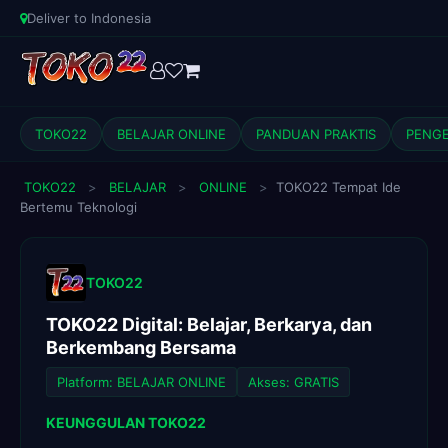
Deliver to Indonesia
TOKO22
BELAJAR ONLINE
PANDUAN PRAKTIS
PENGE
TOKO22
>
BELAJAR
>
ONLINE
>
TOKO22 Tempat Ide
Bertemu Teknologi
TOKO22
TOKO22 Digital: Belajar, Berkarya, dan
Berkembang Bersama
Platform: BELAJAR ONLINE
Akses: GRATIS
KEUNGGULAN TOKO22