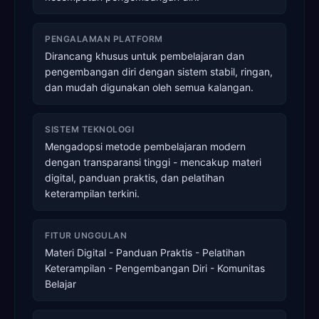
PENGALAMAN PLATFORM
Dirancang khusus untuk pembelajaran dan
pengembangan diri dengan sistem stabil, ringan,
dan mudah digunakan oleh semua kalangan.
SISTEM TEKNOLOGI
Mengadopsi metode pembelajaran modern
dengan transparansi tinggi - mencakup materi
digital, panduan praktis, dan pelatihan
keterampilan terkini.
FITUR UNGGULAN
Materi Digital - Panduan Praktis - Pelatihan
Keterampilan - Pengembangan Diri - Komunitas
Belajar