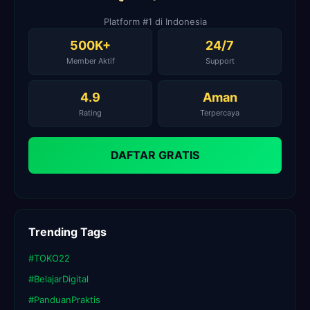
Platform #1 di Indonesia
500K+
24/7
Member Aktif
Support
4.9
Aman
Rating
Terpercaya
DAFTAR GRATIS
Trending Tags
#TOKO22
#BelajarDigital
#PanduanPraktis