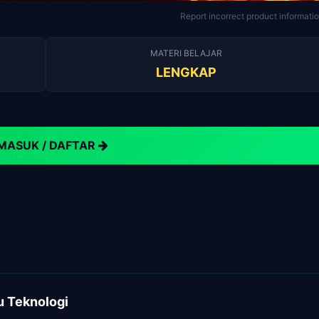
Report incorrect product informatio
MATERI BELAJAR
LENGKAP
MASUK / DAFTAR
u Teknologi