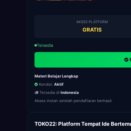
AKSES PLATFORM
GRATIS
Tersedia
Materi Belajar Lengkap
Kondisi:
Aktif
Tersedia di
Indonesia
Akses instan setelah pendaftaran berhasil.
TOKO22: Platform Tempat Ide Bertem