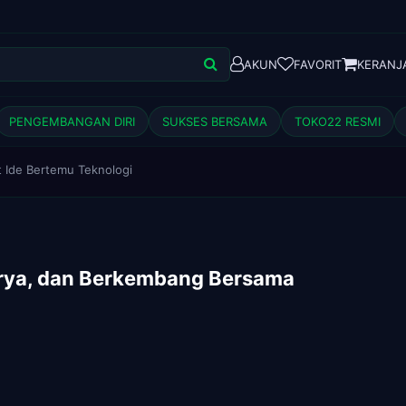
AKUN
FAVORIT
KERANJ
PENGEMBANGAN DIRI
SUKSES BERSAMA
TOKO22 RESMI
Ide Bertemu Teknologi
karya, dan Berkembang Bersama