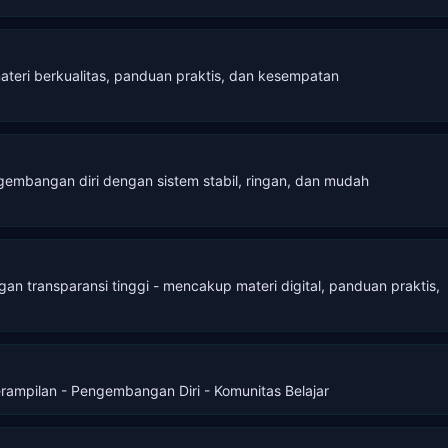
materi berkualitas, panduan praktis, dan kesempatan
embangan diri dengan sistem stabil, ringan, dan mudah
 transparansi tinggi - mencakup materi digital, panduan praktis,
terampilan - Pengembangan Diri - Komunitas Belajar