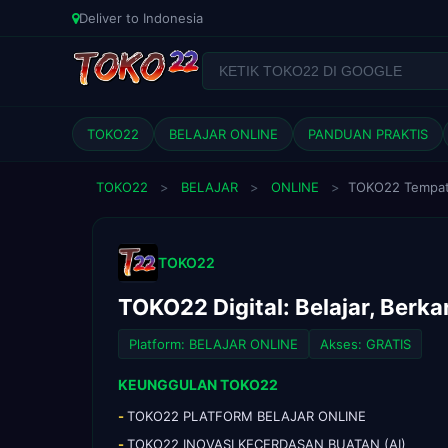
Deliver to Indonesia
TOKO22
BELAJAR ONLINE
PANDUAN PRAKTIS
TOKO22
>
BELAJAR
>
ONLINE
>
TOKO22 Tempat 
TOKO22
TOKO22 Digital: Belajar, Ber
Platform: BELAJAR ONLINE
Akses: GRATIS
KEUNGGULAN TOKO22
TOKO22 PLATFORM BELAJAR ONLINE
TOKO22 INOVASI KECERDASAN BUATAN (AI)