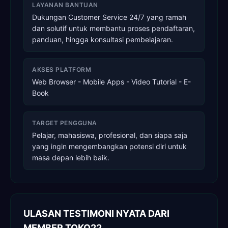
LAYANAN BANTUAN
Dukungan Customer Service 24/7 yang ramah
dan solutif untuk membantu proses pendaftaran,
panduan, hingga konsultasi pembelajaran.
AKSES PLATFORM
Web Browser - Mobile Apps - Video Tutorial - E-
Book
TARGET PENGGUNA
Pelajar, mahasiswa, profesional, dan siapa saja
yang ingin mengembangkan potensi diri untuk
masa depan lebih baik.
ULASAN TESTIMONI NYATA DARI
MEMBER TOKO22