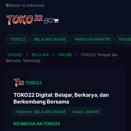
Deliver to Indonesia
TOKO22
BELAJAR ONLINE
PANDUAN PRAKTIS
PENGE
TOKO22
>
BELAJAR
>
ONLINE
>
TOKO22 Tempat Ide
Bertemu Teknologi
TOKO22
TOKO22 Digital: Belajar, Berkarya, dan
Berkembang Bersama
Platform: BELAJAR ONLINE
Akses: GRATIS
KEUNGGULAN TOKO22