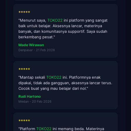
*****
"Menurut saya,
TOKO22
ini platform yang sangat
baik untuk belajar. Aksesnya lancar, materinya
banyak, dan komunitasnya supportif. Saya sudah
berkembang pesat."
Made Wirawan
Denpasar - 21 Feb 2026
*****
"Mantap sekali
TOKO22
ini. Platformnya enak
dipakai, tidak ada gangguan, aksesnya lancar terus.
Cocok buat yang mau belajar dari nol."
Rudi Hartono
Medan - 20 Feb 2026
*****
"Platform
TOKO22
ini memang beda. Materinya