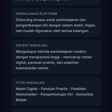
PENGALAMAN PLATFORM
Dirancang khusus untuk pembelajaran dan
pengembangan diri dengan sistem stabil, ringan,
dan mudah digunakan oleh semua kalangan.
SISTEM TEKNOLOGI
Mengadopsi metode pembelajaran modern
dengan transparansi tinggi - mencakup materi
digital, panduan praktis, dan pelatihan
keterampilan terkini.
FITUR UNGGULAN
Materi Digital - Panduan Praktis - Pelatihan
Keterampilan - Pengembangan Diri - Komunitas
Belajar