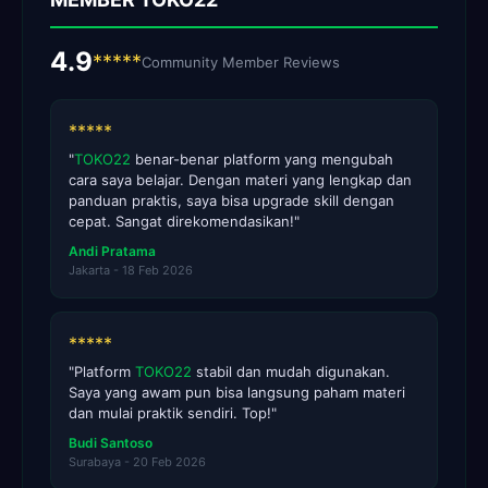
4.9
*****
Community Member Reviews
*****
"
TOKO22
benar-benar platform yang mengubah
cara saya belajar. Dengan materi yang lengkap dan
panduan praktis, saya bisa upgrade skill dengan
cepat. Sangat direkomendasikan!"
Andi Pratama
Jakarta - 18 Feb 2026
*****
"Platform
TOKO22
stabil dan mudah digunakan.
Saya yang awam pun bisa langsung paham materi
dan mulai praktik sendiri. Top!"
Budi Santoso
Surabaya - 20 Feb 2026