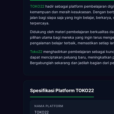
TOKO22
hadir sebagai platform pembelajaran d
kemampuan dan meraih kesuksesan. Dengan berbag
jalan bagi siapa saja yang ingin belajar, berkary
terpercaya.
Didukung oleh materi pembelajaran berkualitas d
pilihan utama bagi mereka yang ingin terus meng
pengalaman belajar terbaik, memastikan setiap l
Toko22
menghadirkan pembelajaran sebagai kunci
dapat menciptakan peluang baru, meningkatkan p
Bergabunglah sekarang dan jadilah bagian dari p
Spesifikasi Platform TOKO22
NAMA PLATFORM
TOKO22