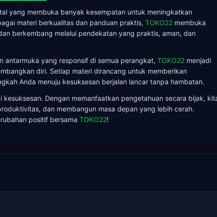
igital yang membuka banyak kesempatan untuk meningkatkan
ai materi berkualitas dan panduan praktis,
TOKO22
membuka
a, dan berkembang melalui pendekatan yang praktis, aman, dan
an antarmuka yang responsif di semua perangkat,
TOKO22
menjadi
embangkan diri. Setiap materi dirancang untuk memberikan
angkah Anda menuju kesuksesan berjalan lancar tanpa hambatan.
 kesuksesan. Dengan memanfaatkan pengetahuan secara bijak, kit
roduktivitas, dan membangun masa depan yang lebih cerah.
erubahan positif bersama
TOKO22
!