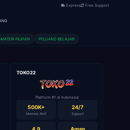
Express
Free Support
ANG
MATERI PILIHAN
PELUANG BELAJAR
TOKO22
Platform #1 di Indonesia
500K+
24/7
Member Aktif
Support
4.9
Aman