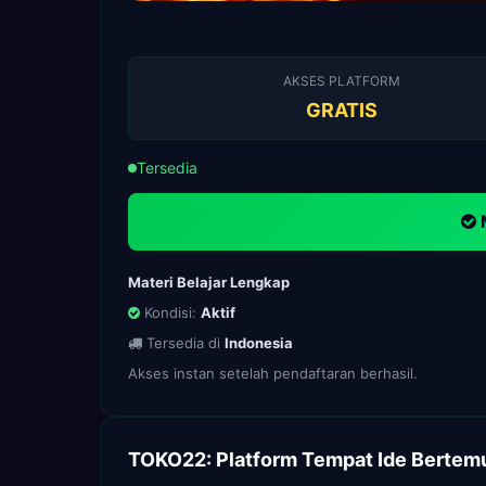
AKSES PLATFORM
GRATIS
Tersedia
Materi Belajar Lengkap
Kondisi:
Aktif
Tersedia di
Indonesia
Akses instan setelah pendaftaran berhasil.
TOKO22: Platform Tempat Ide Bertem