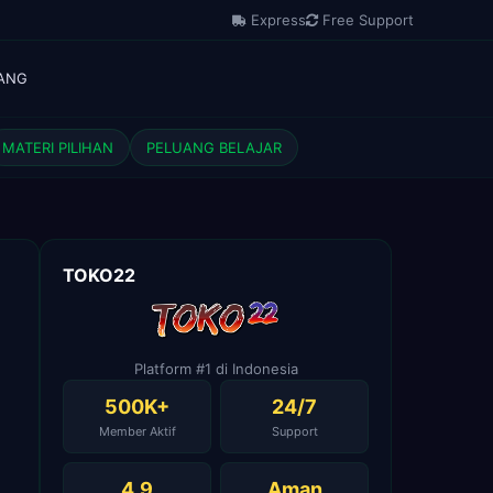
Express
Free Support
ANG
MATERI PILIHAN
PELUANG BELAJAR
TOKO22
Platform #1 di Indonesia
500K+
24/7
Member Aktif
Support
4.9
Aman