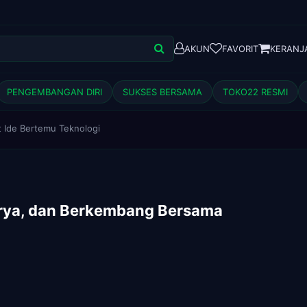
AKUN
FAVORIT
KERANJ
PENGEMBANGAN DIRI
SUKSES BERSAMA
TOKO22 RESMI
Ide Bertemu Teknologi
karya, dan Berkembang Bersama