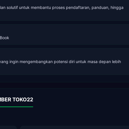
an solutif untuk membantu proses pendaftaran, panduan, hingga
-Book
a yang ingin mengembangkan potensi diri untuk masa depan lebih
MBER TOKO22