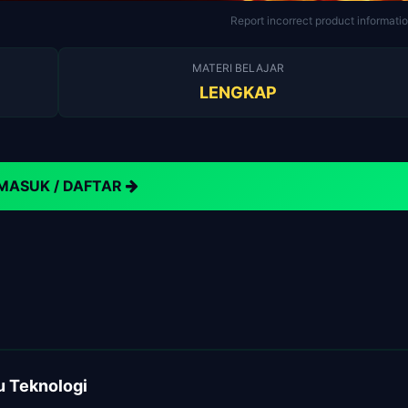
Report incorrect product informatio
MATERI BELAJAR
LENGKAP
MASUK / DAFTAR
u Teknologi