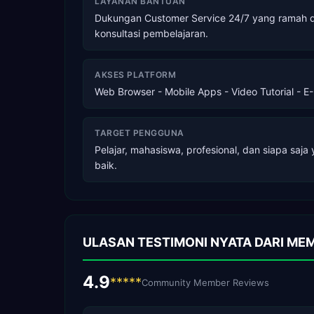
LAYANAN BANTUAN
Dukungan Customer Service 24/7 yang ramah d
konsultasi pembelajaran.
AKSES PLATFORM
Web Browser - Mobile Apps - Video Tutorial - E
TARGET PENGGUNA
Pelajar, mahasiswa, profesional, dan siapa saj
baik.
ULASAN TESTIMONI NYATA DARI ME
4.9
*****
Community Member Reviews