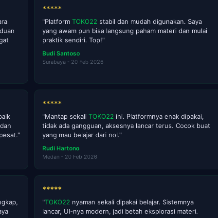
*****
ara
"Platform
TOKO22
stabil dan mudah digunakan. Saya
nduan
yang awam pun bisa langsung paham materi dan mulai
gat
praktik sendiri. Top!"
Budi Santoso
Surabaya - 20 Feb 2026
*****
baik
"Mantap sekali
TOKO22
ini. Platformnya enak dipakai,
 dan
tidak ada gangguan, aksesnya lancar terus. Cocok buat
pesat."
yang mau belajar dari nol."
Rudi Hartono
Medan - 20 Feb 2026
*****
ngkap,
"
TOKO22
nyaman sekali dipakai belajar. Sistemnya
aya
lancar, UI-nya modern, jadi betah eksplorasi materi.