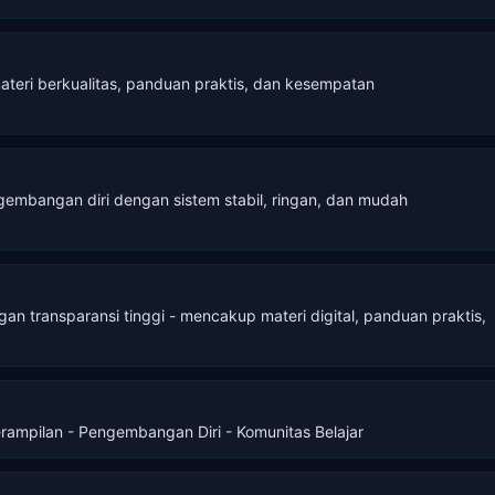
materi berkualitas, panduan praktis, dan kesempatan
embangan diri dengan sistem stabil, ringan, dan mudah
 transparansi tinggi - mencakup materi digital, panduan praktis,
terampilan - Pengembangan Diri - Komunitas Belajar