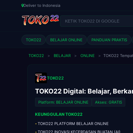
Deliver to Indonesia
TOKO22
BELAJAR ONLINE
PANDUAN PRAKTIS
TOKO22
>
BELAJAR
>
ONLINE
>
TOKO22 Tempat 
TOKO22
TOKO22 Digital: Belajar, Ber
Platform: BELAJAR ONLINE
Akses: GRATIS
KEUNGGULAN TOKO22
TOKO22 PLATFORM BELAJAR ONLINE
TOKO22 INOVASI KECERDASAN BUATAN (AI)