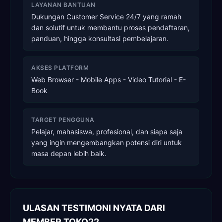
LAYANAN BANTUAN
Dukungan Customer Service 24/7 yang ramah
dan solutif untuk membantu proses pendaftaran,
panduan, hingga konsultasi pembelajaran.
AKSES PLATFORM
Web Browser - Mobile Apps - Video Tutorial - E-
Book
TARGET PENGGUNA
Pelajar, mahasiswa, profesional, dan siapa saja
yang ingin mengembangkan potensi diri untuk
masa depan lebih baik.
ULASAN TESTIMONI NYATA DARI
MEMBER TOKO22