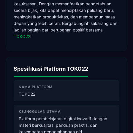
kesuksesan. Dengan memanfaatkan pengetahuan
secara bijak, kita dapat menciptakan peluang baru,
meningkatkan produktivitas, dan membangun masa
depan yang lebih cerah. Bergabunglah sekarang dan
jadilah bagian dari perubahan positif bersama
TOKO22
!
Spesifikasi Platform TOKO22
NAMA PLATFORM
TOKO22
KEUNGGULAN UTAMA
Platform pembelajaran digital inovatif dengan
materi berkualitas, panduan praktis, dan
kesempatan pengembangan diri.