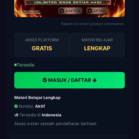
Report incorrect product information.
AKSES PLATFORM
MATERI BELAJAR
GRATIS
LENGKAP
Tersedia
MASUK / DAFTAR
Materi Belajar Lengkap
Kondisi:
Aktif
Tersedia di
Indonesia
Akses instan setelah pendaftaran berhasil.