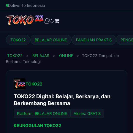
Deliver to Indonesia
TOKO22
BELAJAR ONLINE
PANDUAN PRAKTIS
PENGE
TOKO22
>
BELAJAR
>
ONLINE
>
TOKO22 Tempat Ide
Bertemu Teknologi
TOKO22
TOKO22 Digital: Belajar, Berkarya, dan
Berkembang Bersama
Platform: BELAJAR ONLINE
Akses: GRATIS
KEUNGGULAN TOKO22