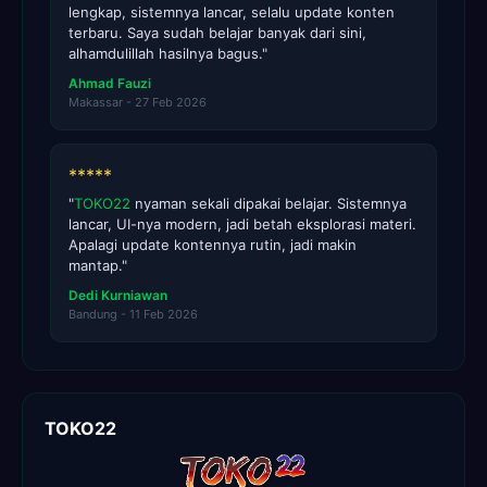
lengkap, sistemnya lancar, selalu update konten
terbaru. Saya sudah belajar banyak dari sini,
alhamdulillah hasilnya bagus."
Ahmad Fauzi
Makassar - 27 Feb 2026
*****
"
TOKO22
nyaman sekali dipakai belajar. Sistemnya
lancar, UI-nya modern, jadi betah eksplorasi materi.
Apalagi update kontennya rutin, jadi makin
mantap."
Dedi Kurniawan
Bandung - 11 Feb 2026
TOKO22