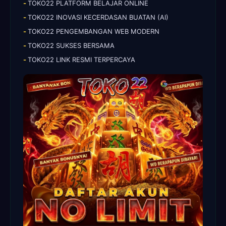
TOKO22 PLATFORM BELAJAR ONLINE
TOKO22 INOVASI KECERDASAN BUATAN (AI)
TOKO22 PENGEMBANGAN WEB MODERN
TOKO22 SUKSES BERSAMA
TOKO22 LINK RESMI TERPERCAYA