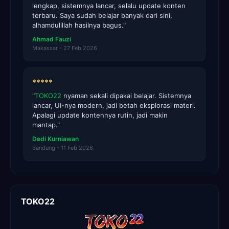
lengkap, sistemnya lancar, selalu update konten
terbaru. Saya sudah belajar banyak dari sini,
alhamdulillah hasilnya bagus."
Ahmad Fauzi
Makassar - 27 Feb 2026
*****
"
TOKO22
nyaman sekali dipakai belajar. Sistemnya
lancar, UI-nya modern, jadi betah eksplorasi materi.
Apalagi update kontennya rutin, jadi makin
mantap."
Dedi Kurniawan
Bandung - 11 Feb 2026
TOKO22