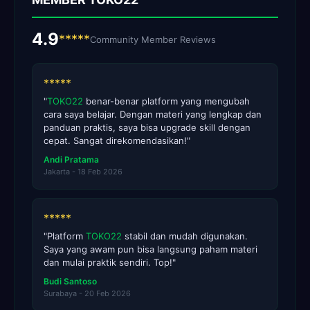
4.9
*****
Community Member Reviews
*****
"
TOKO22
benar-benar platform yang mengubah
cara saya belajar. Dengan materi yang lengkap dan
panduan praktis, saya bisa upgrade skill dengan
cepat. Sangat direkomendasikan!"
Andi Pratama
Jakarta - 18 Feb 2026
*****
"Platform
TOKO22
stabil dan mudah digunakan.
Saya yang awam pun bisa langsung paham materi
dan mulai praktik sendiri. Top!"
Budi Santoso
Surabaya - 20 Feb 2026