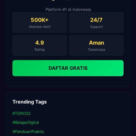
Platform #1 di Indonesia
500K+
24/7
Member Aktif
Support
4.9
Aman
Rating
Terpercaya
DAFTAR GRATIS
Trending Tags
#TOKO22
#BelajarDigital
#PanduanPraktis