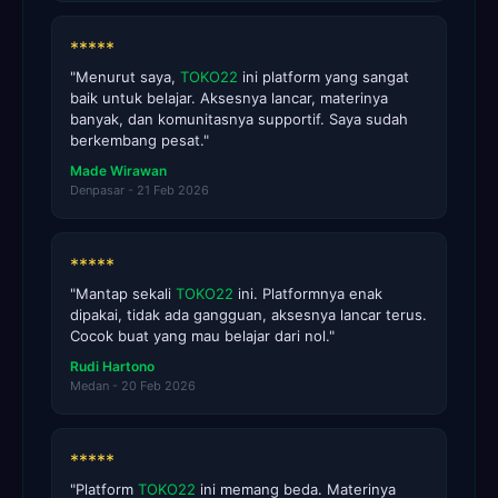
*****
"Menurut saya,
TOKO22
ini platform yang sangat
baik untuk belajar. Aksesnya lancar, materinya
banyak, dan komunitasnya supportif. Saya sudah
berkembang pesat."
Made Wirawan
Denpasar - 21 Feb 2026
*****
"Mantap sekali
TOKO22
ini. Platformnya enak
dipakai, tidak ada gangguan, aksesnya lancar terus.
Cocok buat yang mau belajar dari nol."
Rudi Hartono
Medan - 20 Feb 2026
*****
"Platform
TOKO22
ini memang beda. Materinya