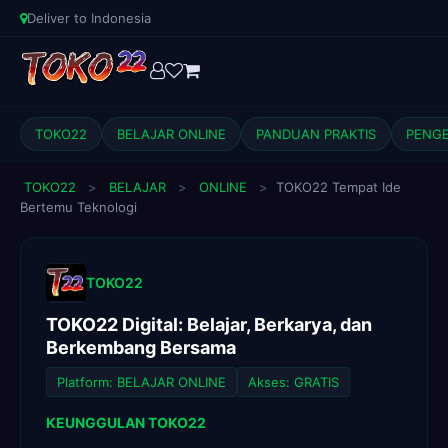
Deliver to Indonesia
TOKO22
BELAJAR ONLINE
PANDUAN PRAKTIS
PENGE
TOKO22
>
BELAJAR
>
ONLINE
>
TOKO22 Tempat Ide
Bertemu Teknologi
TOKO22
TOKO22 Digital: Belajar, Berkarya, dan
Berkembang Bersama
Platform: BELAJAR ONLINE
Akses: GRATIS
KEUNGGULAN TOKO22