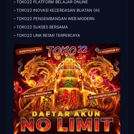
TOKO22 PLATFORM BELAJAR ONLINE
TOKO22 INOVASI KECERDASAN BUATAN (AI)
TOKO22 PENGEMBANGAN WEB MODERN
TOKO22 SUKSES BERSAMA
TOKO22 LINK RESMI TERPERCAYA