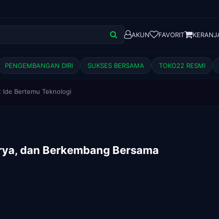
AKUN
FAVORIT
KERANJ
PENGEMBANGAN DIRI
SUKSES BERSAMA
TOKO22 RESMI
Ide Bertemu Teknologi
karya, dan Berkembang Bersama