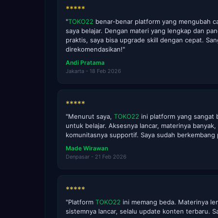
*****
"
TOKO22
benar-benar platform yang mengubah c
saya belajar. Dengan materi yang lengkap dan pa
praktis, saya bisa upgrade skill dengan cepat. San
direkomendasikan!"
Andi Pratama
Jakarta - 18 Feb 2026
*****
"Menurut saya,
TOKO22
ini platform yang sangat 
untuk belajar. Aksesnya lancar, materinya banyak,
komunitasnya supportif. Saya sudah berkembang 
Made Wirawan
Denpasar - 21 Feb 2026
*****
"Platform
TOKO22
ini memang beda. Materinya le
sistemnya lancar, selalu update konten terbaru. S