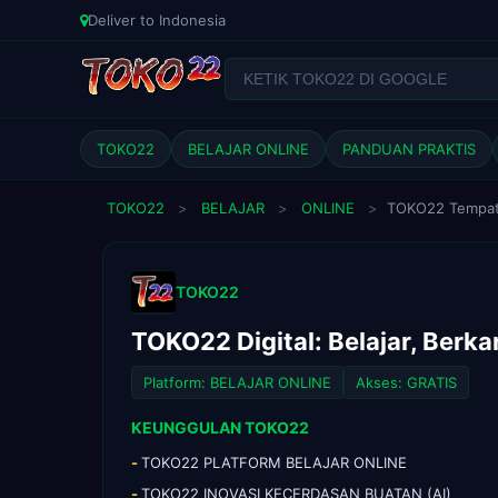
Deliver to Indonesia
TOKO22
BELAJAR ONLINE
PANDUAN PRAKTIS
TOKO22
>
BELAJAR
>
ONLINE
>
TOKO22 Tempat 
TOKO22
TOKO22 Digital: Belajar, Ber
Platform: BELAJAR ONLINE
Akses: GRATIS
KEUNGGULAN TOKO22
TOKO22 PLATFORM BELAJAR ONLINE
TOKO22 INOVASI KECERDASAN BUATAN (AI)