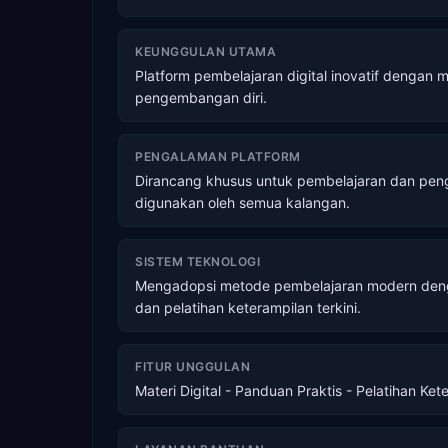
KEUNGGULAN UTAMA
Platform pembelajaran digital inovatif dengan 
pengembangan diri.
PENGALAMAN PLATFORM
Dirancang khusus untuk pembelajaran dan peng
digunakan oleh semua kalangan.
SISTEM TEKNOLOGI
Mengadopsi metode pembelajaran modern dengan
dan pelatihan keterampilan terkini.
FITUR UNGGULAN
Materi Digital - Panduan Praktis - Pelatihan Ke