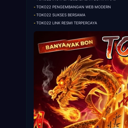
TOKO22 PENGEMBANGAN WEB MODERN
TOKO22 SUKSES BERSAMA
TOKO22 LINK RESMI TERPERCAYA