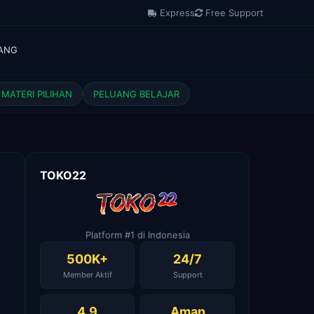
Express
Free Support
ANG
MATERI PILIHAN
PELUANG BELAJAR
TOKO22
Platform #1 di Indonesia
500K+
24/7
Member Aktif
Support
4.9
Aman