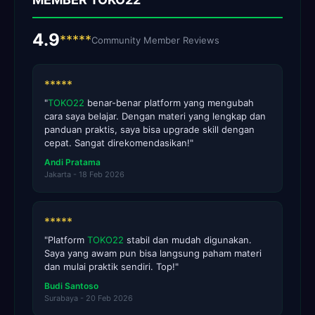
4.9
*****
Community Member Reviews
*****
"
TOKO22
benar-benar platform yang mengubah
cara saya belajar. Dengan materi yang lengkap dan
panduan praktis, saya bisa upgrade skill dengan
cepat. Sangat direkomendasikan!"
Andi Pratama
Jakarta - 18 Feb 2026
*****
"Platform
TOKO22
stabil dan mudah digunakan.
Saya yang awam pun bisa langsung paham materi
dan mulai praktik sendiri. Top!"
Budi Santoso
Surabaya - 20 Feb 2026