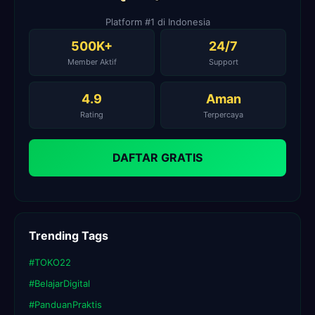
Platform #1 di Indonesia
500K+
24/7
Member Aktif
Support
4.9
Aman
Rating
Terpercaya
DAFTAR GRATIS
Trending Tags
#TOKO22
#BelajarDigital
#PanduanPraktis