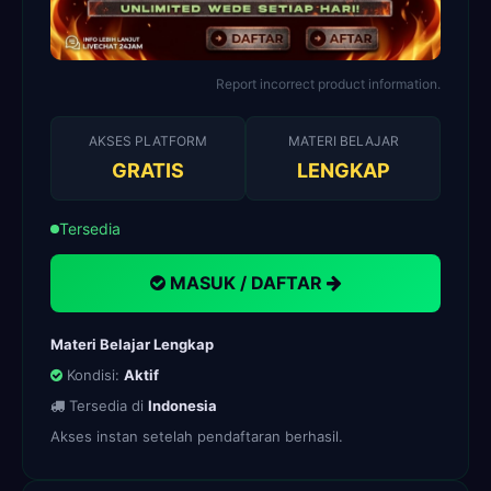
Report incorrect product information.
AKSES PLATFORM
MATERI BELAJAR
GRATIS
LENGKAP
Tersedia
MASUK / DAFTAR
Materi Belajar Lengkap
Kondisi:
Aktif
Tersedia di
Indonesia
Akses instan setelah pendaftaran berhasil.