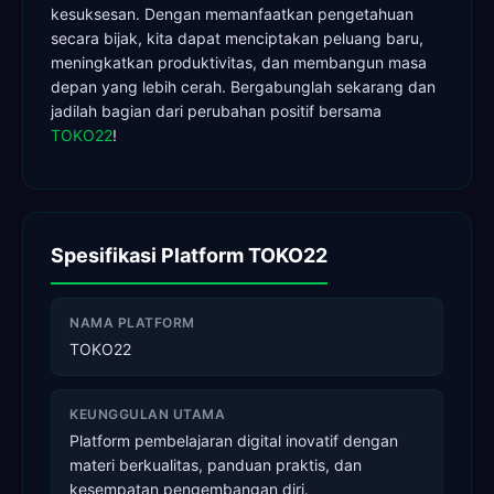
kesuksesan. Dengan memanfaatkan pengetahuan
secara bijak, kita dapat menciptakan peluang baru,
meningkatkan produktivitas, dan membangun masa
depan yang lebih cerah. Bergabunglah sekarang dan
jadilah bagian dari perubahan positif bersama
TOKO22
!
Spesifikasi Platform TOKO22
NAMA PLATFORM
TOKO22
KEUNGGULAN UTAMA
Platform pembelajaran digital inovatif dengan
materi berkualitas, panduan praktis, dan
kesempatan pengembangan diri.