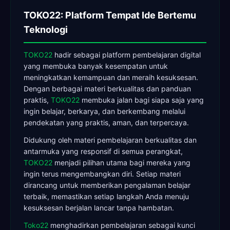
TOKO22: Platform Tempat Ide Bertemu
Teknologi
TOKO22
hadir sebagai platform pembelajaran digital
yang membuka banyak kesempatan untuk
meningkatkan kemampuan dan meraih kesuksesan.
Dengan berbagai materi berkualitas dan panduan
praktis,
TOKO22
membuka jalan bagi siapa saja yang
ingin belajar, berkarya, dan berkembang melalui
pendekatan yang praktis, aman, dan terpercaya.
Didukung oleh materi pembelajaran berkualitas dan
antarmuka yang responsif di semua perangkat,
TOKO22
menjadi pilihan utama bagi mereka yang
ingin terus mengembangkan diri. Setiap materi
dirancang untuk memberikan pengalaman belajar
terbaik, memastikan setiap langkah Anda menuju
kesuksesan berjalan lancar tanpa hambatan.
Toko22
menghadirkan pembelajaran sebagai kunci