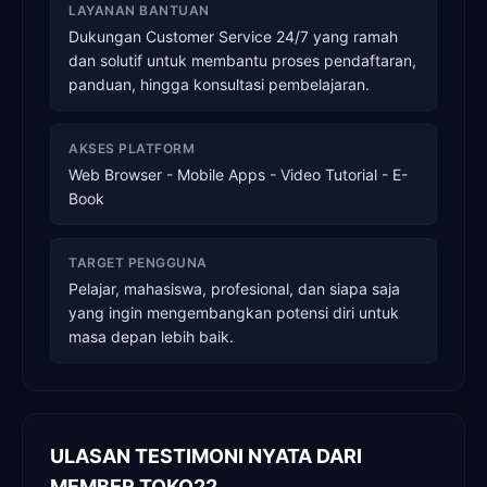
LAYANAN BANTUAN
Dukungan Customer Service 24/7 yang ramah
dan solutif untuk membantu proses pendaftaran,
panduan, hingga konsultasi pembelajaran.
AKSES PLATFORM
Web Browser - Mobile Apps - Video Tutorial - E-
Book
TARGET PENGGUNA
Pelajar, mahasiswa, profesional, dan siapa saja
yang ingin mengembangkan potensi diri untuk
masa depan lebih baik.
ULASAN TESTIMONI NYATA DARI
MEMBER TOKO22