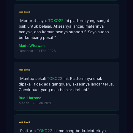
*****
"Menurut saya,
TOKO22
ini platform yang sangat
baik untuk belajar. Aksesnya lancar, materinya
banyak, dan komunitasnya supportif. Saya sudah
berkembang pesat."
Made Wirawan
Denpasar - 21 Feb 2026
*****
"Mantap sekali
TOKO22
ini. Platformnya enak
dipakai, tidak ada gangguan, aksesnya lancar terus.
Cocok buat yang mau belajar dari nol."
Rudi Hartono
Medan - 20 Feb 2026
*****
"Platform
TOKO22
ini memang beda. Materinya