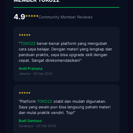
4.9
*****
Community Member Reviews
*****
"
TOKO22
benar-benar platform yang mengubah
cara saya belajar. Dengan materi yang lengkap dan
panduan praktis, saya bisa upgrade skill dengan
cepat. Sangat direkomendasikan!"
Andi Pratama
Jakarta - 18 Feb 2026
*****
"Platform
TOKO22
stabil dan mudah digunakan.
Saya yang awam pun bisa langsung paham materi
dan mulai praktik sendiri. Top!"
Budi Santoso
Surabaya - 20 Feb 2026