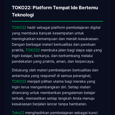
TOKO22: Platform Tempat Ide Bertemu
Teknologi
TOKO22
hadir sebagai platform pembelajaran digital
yang membuka banyak kesempatan untuk
meningkatkan kemampuan dan meraih kesuksesan.
Dengan berbagai materi berkualitas dan panduan
praktis,
TOKO22
membuka jalan bagi siapa saja yang
ingin belajar, berkarya, dan berkembang melalui
pendekatan yang praktis, aman, dan terpercaya.
Didukung oleh materi pembelajaran berkualitas dan
antarmuka yang responsif di semua perangkat,
TOKO22
menjadi pilihan utama bagi mereka yang
ingin terus mengembangkan diri. Setiap materi
dirancang untuk memberikan pengalaman belajar
terbaik, memastikan setiap langkah Anda menuju
kesuksesan berjalan lancar tanpa hambatan.
Toko22
menghadirkan pembelajaran sebagai kunci