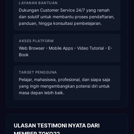
LAYANAN BANTUAN
Dukungan Customer Service 24/7 yang ramah
dan solutif untuk membantu proses pendaftaran,
panduan, hingga konsultasi pembelajaran.
AKSES PLATFORM
Web Browser - Mobile Apps - Video Tutorial - E-
Book
TARGET PENGGUNA
Pelajar, mahasiswa, profesional, dan siapa saja
yang ingin mengembangkan potensi diri untuk
masa depan lebih baik.
ULASAN TESTIMONI NYATA DARI
MEMBER TOKO22