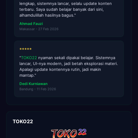
lengkap, sistemnya lancar, selalu update konten
terbaru. Saya sudah belajar banyak dari sini,
alhamdulillah hasilnya bagus."
Ahmad Fauzi
Makassar - 27 Feb 2026
*****
"
TOKO22
nyaman sekali dipakai belajar. Sistemnya
lancar, UI-nya modern, jadi betah eksplorasi materi.
Apalagi update kontennya rutin, jadi makin
mantap."
Dedi Kurniawan
Bandung - 11 Feb 2026
TOKO22