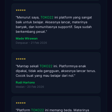
*****
"Menurut saya,
TOKO22
ini platform yang sangat
baik untuk belajar. Aksesnya lancar, materinya
banyak, dan komunitasnya supportif. Saya sudah
berkembang pesat."
Made Wirawan
Denpasar - 21 Feb 2026
*****
"Mantap sekali
TOKO22
ini. Platformnya enak
dipakai, tidak ada gangguan, aksesnya lancar terus.
Cocok buat yang mau belajar dari nol."
Rudi Hartono
Medan - 20 Feb 2026
*****
"Platform
TOKO22
ini memang beda. Materinya