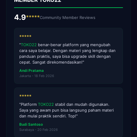
4.9
*****
Community Member Reviews
*****
"
TOKO22
benar-benar platform yang mengubah
cara saya belajar. Dengan materi yang lengkap dan
panduan praktis, saya bisa upgrade skill dengan
cepat. Sangat direkomendasikan!"
Andi Pratama
Jakarta - 18 Feb 2026
*****
"Platform
TOKO22
stabil dan mudah digunakan.
Saya yang awam pun bisa langsung paham materi
dan mulai praktik sendiri. Top!"
Budi Santoso
Surabaya - 20 Feb 2026