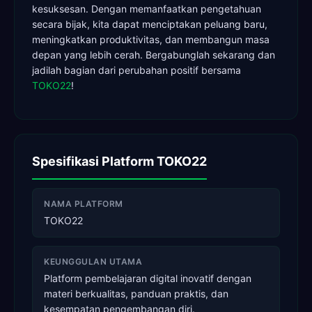
kesuksesan. Dengan memanfaatkan pengetahuan
secara bijak, kita dapat menciptakan peluang baru,
meningkatkan produktivitas, dan membangun masa
depan yang lebih cerah. Bergabunglah sekarang dan
jadilah bagian dari perubahan positif bersama
TOKO22
!
Spesifikasi Platform TOKO22
NAMA PLATFORM
TOKO22
KEUNGGULAN UTAMA
Platform pembelajaran digital inovatif dengan
materi berkualitas, panduan praktis, dan
kesempatan pengembangan diri.