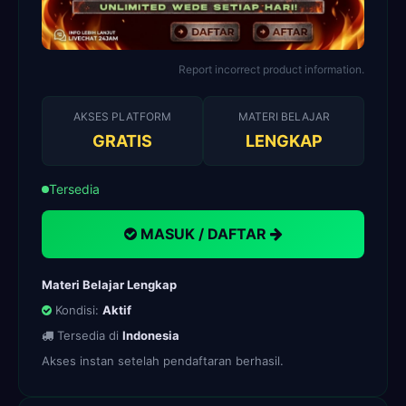
Report incorrect product information.
AKSES PLATFORM
MATERI BELAJAR
GRATIS
LENGKAP
Tersedia
MASUK / DAFTAR
Materi Belajar Lengkap
Kondisi:
Aktif
Tersedia di
Indonesia
Akses instan setelah pendaftaran berhasil.