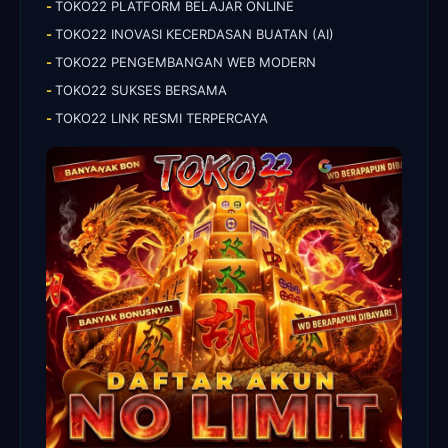
TOKO22 PLATFORM BELAJAR ONLINE
TOKO22 INOVASI KECERDASAN BUATAN (AI)
TOKO22 PENGEMBANGAN WEB MODERN
TOKO22 SUKSES BERSAMA
TOKO22 LINK RESMI TERPERCAYA