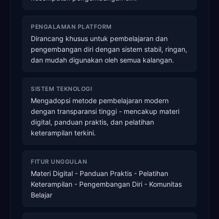
PENGALAMAN PLATFORM
Dirancang khusus untuk pembelajaran dan
pengembangan diri dengan sistem stabil, ringan,
dan mudah digunakan oleh semua kalangan.
SISTEM TEKNOLOGI
Mengadopsi metode pembelajaran modern
dengan transparansi tinggi - mencakup materi
digital, panduan praktis, dan pelatihan
keterampilan terkini.
FITUR UNGGULAN
Materi Digital - Panduan Praktis - Pelatihan
Keterampilan - Pengembangan Diri - Komunitas
Belajar