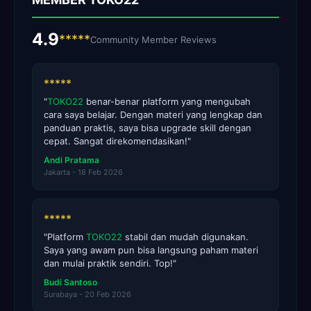
4.9
*****
Community Member Reviews
*****
"
TOKO22
benar-benar platform yang mengubah
cara saya belajar. Dengan materi yang lengkap dan
panduan praktis, saya bisa upgrade skill dengan
cepat. Sangat direkomendasikan!"
Andi Pratama
Jakarta - 18 Feb 2026
*****
"Platform
TOKO22
stabil dan mudah digunakan.
Saya yang awam pun bisa langsung paham materi
dan mulai praktik sendiri. Top!"
Budi Santoso
Surabaya - 20 Feb 2026