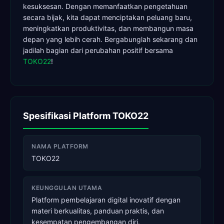
kesuksesan. Dengan memanfaatkan pengetahuan
secara bijak, kita dapat menciptakan peluang baru,
meningkatkan produktivitas, dan membangun masa
depan yang lebih cerah. Bergabunglah sekarang dan
jadilah bagian dari perubahan positif bersama
TOKO22
!
Spesifikasi Platform TOKO22
NAMA PLATFORM
TOKO22
KEUNGGULAN UTAMA
Platform pembelajaran digital inovatif dengan
materi berkualitas, panduan praktis, dan
kesempatan pengembangan diri.