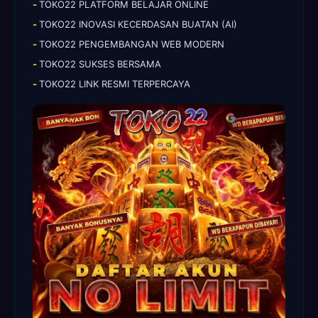
TOKO22 PLATFORM BELAJAR ONLINE
TOKO22 INOVASI KECERDASAN BUATAN (AI)
TOKO22 PENGEMBANGAN WEB MODERN
TOKO22 SUKSES BERSAMA
TOKO22 LINK RESMI TERPERCAYA