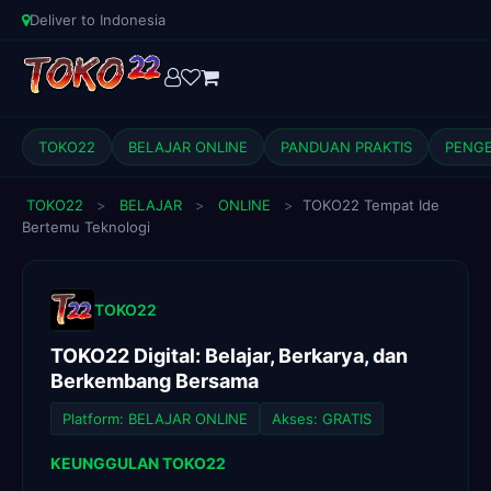
Deliver to Indonesia
TOKO22
BELAJAR ONLINE
PANDUAN PRAKTIS
PENGE
TOKO22
>
BELAJAR
>
ONLINE
>
TOKO22 Tempat Ide
Bertemu Teknologi
TOKO22
TOKO22 Digital: Belajar, Berkarya, dan
Berkembang Bersama
Platform: BELAJAR ONLINE
Akses: GRATIS
KEUNGGULAN TOKO22