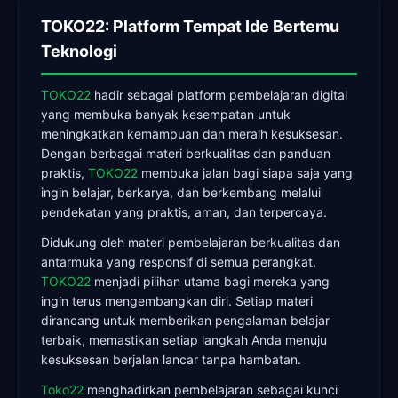
TOKO22: Platform Tempat Ide Bertemu
Teknologi
TOKO22
hadir sebagai platform pembelajaran digital
yang membuka banyak kesempatan untuk
meningkatkan kemampuan dan meraih kesuksesan.
Dengan berbagai materi berkualitas dan panduan
praktis,
TOKO22
membuka jalan bagi siapa saja yang
ingin belajar, berkarya, dan berkembang melalui
pendekatan yang praktis, aman, dan terpercaya.
Didukung oleh materi pembelajaran berkualitas dan
antarmuka yang responsif di semua perangkat,
TOKO22
menjadi pilihan utama bagi mereka yang
ingin terus mengembangkan diri. Setiap materi
dirancang untuk memberikan pengalaman belajar
terbaik, memastikan setiap langkah Anda menuju
kesuksesan berjalan lancar tanpa hambatan.
Toko22
menghadirkan pembelajaran sebagai kunci