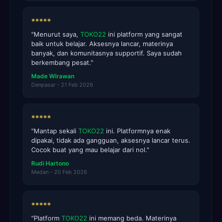
*****
"Menurut saya,
TOKO22
ini platform yang sangat
baik untuk belajar. Aksesnya lancar, materinya
banyak, dan komunitasnya supportif. Saya sudah
berkembang pesat."
Made Wirawan
Denpasar - 21 Feb 2026
*****
"Mantap sekali
TOKO22
ini. Platformnya enak
dipakai, tidak ada gangguan, aksesnya lancar terus.
Cocok buat yang mau belajar dari nol."
Rudi Hartono
Medan - 20 Feb 2026
*****
"Platform
TOKO22
ini memang beda. Materinya