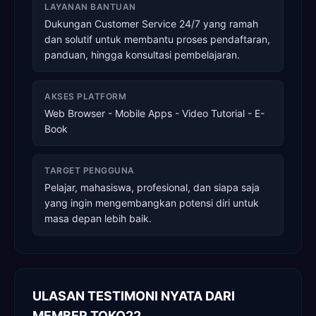
LAYANAN BANTUAN
Dukungan Customer Service 24/7 yang ramah
dan solutif untuk membantu proses pendaftaran,
panduan, hingga konsultasi pembelajaran.
AKSES PLATFORM
Web Browser - Mobile Apps - Video Tutorial - E-
Book
TARGET PENGGUNA
Pelajar, mahasiswa, profesional, dan siapa saja
yang ingin mengembangkan potensi diri untuk
masa depan lebih baik.
ULASAN TESTIMONI NYATA DARI
MEMBER TOKO22