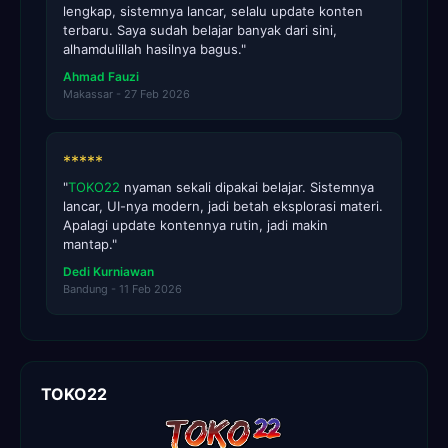
lengkap, sistemnya lancar, selalu update konten
terbaru. Saya sudah belajar banyak dari sini,
alhamdulillah hasilnya bagus."
Ahmad Fauzi
Makassar - 27 Feb 2026
*****
"
TOKO22
nyaman sekali dipakai belajar. Sistemnya
lancar, UI-nya modern, jadi betah eksplorasi materi.
Apalagi update kontennya rutin, jadi makin
mantap."
Dedi Kurniawan
Bandung - 11 Feb 2026
TOKO22