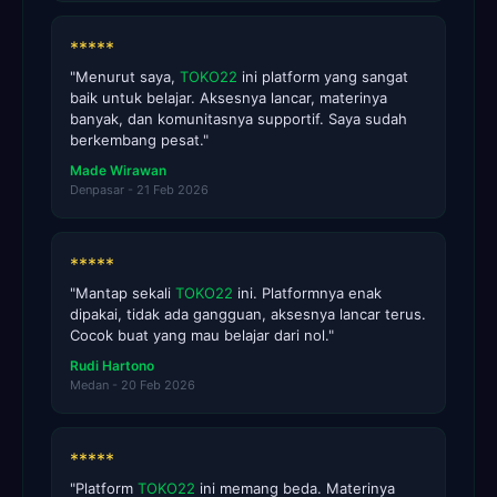
*****
"Menurut saya,
TOKO22
ini platform yang sangat
baik untuk belajar. Aksesnya lancar, materinya
banyak, dan komunitasnya supportif. Saya sudah
berkembang pesat."
Made Wirawan
Denpasar - 21 Feb 2026
*****
"Mantap sekali
TOKO22
ini. Platformnya enak
dipakai, tidak ada gangguan, aksesnya lancar terus.
Cocok buat yang mau belajar dari nol."
Rudi Hartono
Medan - 20 Feb 2026
*****
"Platform
TOKO22
ini memang beda. Materinya