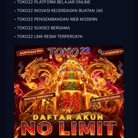
TOKO22 PLATFORM BELAJAR ONLINE
TOKO22 INOVASI KECERDASAN BUATAN (AI)
TOKO22 PENGEMBANGAN WEB MODERN
TOKO22 SUKSES BERSAMA
TOKO22 LINK RESMI TERPERCAYA